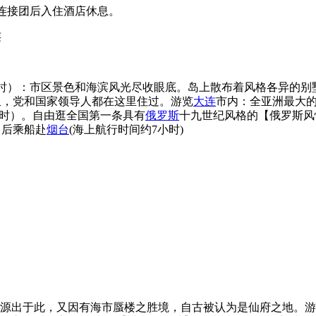
连接团后入住酒店休息。
连
小时）：市区景色和海滨风光尽收眼底。岛上散布着风格各异的别
里，党和国家领导人都在这里住过。游览
大连
市内：全亚洲最大
小时）。自由逛全国第一条具有
俄罗斯
十九世纪风格的【俄罗斯风情
。后乘船赴
烟台
(海上航行时间约7小时)
源出于此，又因有海市蜃楼之胜境，自古被认为是仙府之地。游