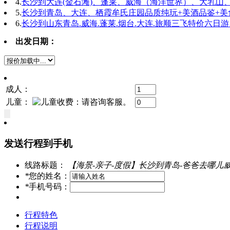
4.
长沙到大连(金石滩)、蓬莱、威海（海洋世界）、大乳山
5.
长沙到青岛、大连、栖霞牟氏庄园品质纯玩+美酒品鉴+美
6.
长沙到山东青岛.威海.蓬莱.烟台.大连.旅顺三飞特价六日
出发日期：
成人：
儿童：
发送行程到手机
线路标题：
【海景-亲子-度假】长沙到青岛-爸爸去哪儿
*
您的姓名：
*
手机号码：
行程特色
行程说明