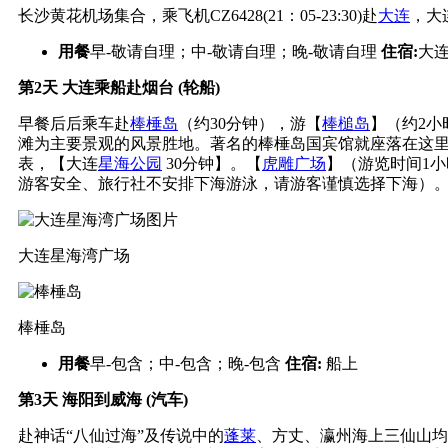
长沙黄花机场集合，乘飞机CZ6428(21：05-23:30)赴
大连
，大
用餐
早-敬请自理；中-敬请自理；晚-敬请自理
住宿:
大
第2天
大连乘船赴烟台 (轮船)
早餐后后乘车赴
棒棰岛
（约30分钟），游【
棒槌岛
】（约2
滩为主要景观的风景胜地。著名的棒棰岛国宾馆就座落在这
表，【大连
星海公园
30分钟】。【
虎雕广场
】（游览时间1
游客安全、旅行社不安排下海游泳，请游客谨慎选择下海）
大连星海湾广场
棒棰岛
用餐
早-包含；中-包含；晚-包含
住宿:
船上
第3天
海阳到威海 (汽车)
赴神话“八仙过海”及传说中的
蓬莱
、方丈、瀛州海上三仙山均