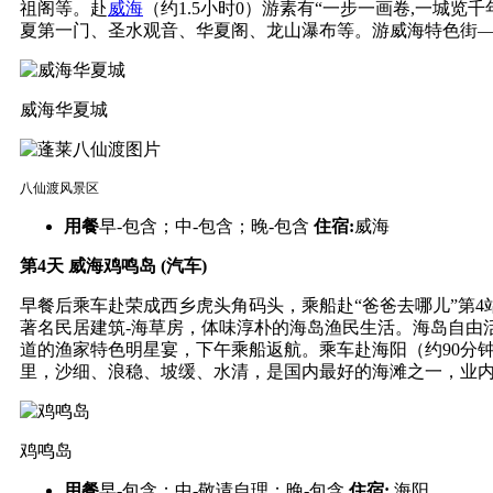
祖阁等。赴
威海
（约1.5小时0）游素有“一步一画卷,一城览
夏第一门、圣水观音、华夏阁、龙山瀑布等。游威海特色街
威海华夏城
八仙渡风景区
用餐
早-包含；中-包含；晚-包含
住宿:
威海
第4天
威海鸡鸣岛 (汽车)
早餐后乘车赴荣成西乡虎头角码头，乘船赴“爸爸去哪儿”第4
著名民居建筑-海草房，体味淳朴的海岛渔民生活。海岛自由
道的渔家特色明星宴，下午乘船返航。乘车赴海阳（约90分
里，沙细、浪稳、坡缓、水清，是国内最好的海滩之一，业内
鸡鸣岛
用餐
早-包含；中-敬请自理；晚-包含
住宿:
海阳