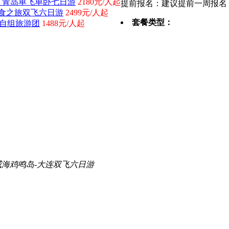
、青岛单飞单卧七日游
2180元/人起
提前报名：建议提前一周报名
食之旅双飞六日游
2499元/人起
套餐类型：
游自组旅游团
1488元/人起
威海鸡鸣岛-大连双飞六日游