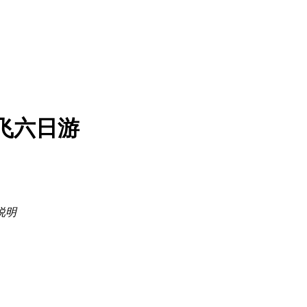
飞六日游
说明