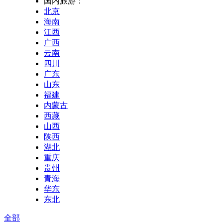
国内旅游：
北京
海南
江西
广西
云南
四川
广东
山东
福建
内蒙古
西藏
山西
陕西
湖北
重庆
贵州
青海
华东
东北
全部