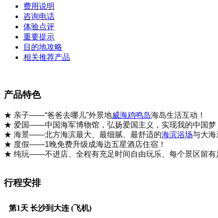
费用说明
咨询电话
体验点评
重要提示
目的地攻略
相关推荐产品
产品特色
★
亲子——“爸爸去哪儿”外景地
威海
鸡鸣岛
海岛生活互动！
★ 爱国——中国海军博物馆，弘扬爱国主义，实现我的中国
★ 海景——北方海滨最大、最细腻、最舒适的
海滨浴场
与大海
★ 度假——1晚免费升级成海边五星酒店住宿！
★ 纯玩——不进店、全程有充足时间自由玩乐、每个景区留有
行程安排
第1天
长沙到大连 (飞机)