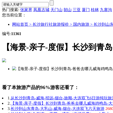
热门搜索:
张家界
凤凰古城
天门山
韶山
三亚
厦门
桂林
九寨沟
您当前位置：
网站首页 >
长沙旅行社旅游报价 >
国内旅游 >
长沙到山东
编号:
11361
【海景-亲子-度假】长沙到青
看了本旅游产品的96%游客还看了：
1.
从长沙到青岛-威海-招远-烟台-旅顺-大连双飞6日游纯玩旅
2.
【海景-亲子-度假】长沙到青岛-爸爸去哪儿威海鸡鸣岛-
3.
长沙到山东青岛-大乳山-威海-烟台-大连双飞六天旅游
26