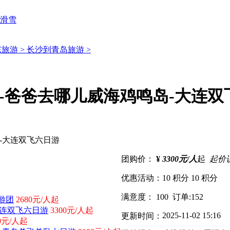
滑雪
旅游 >
长沙到青岛旅游 >
岛-爸爸去哪儿威海鸡鸣岛-大连双
团购价：
¥
3300元/人
起
起价
优惠活动：
10 积分
10 积分
满意度：
100
订单:
152
游团
2680元/人起
大连双飞六日游
3300元/人起
2025-11-02 15:16
更新时间：
80元/人起