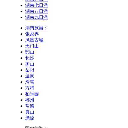
湖南七日游
湖南八日游
湖南九日游
湖南旅游：
张家界
凤凰古城
天门山
韶山
长沙
衡山
岳阳
温泉
滑雪
方特
柏乐园
郴州
常德
崀山
漂流