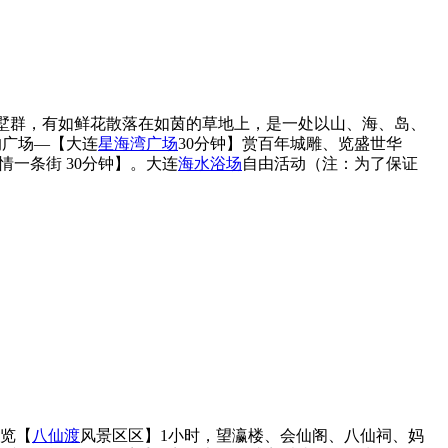
墅群，有如鲜花散落在如茵的草地上，是一处以山、海、岛、
的广场—【大连
星海湾广场
30分钟】赏百年城雕、览盛世华
一条街 30分钟】。大连
海水浴场
自由活动（注：为了保证
览【
八仙渡
风景区区】1小时，望瀛楼、会仙阁、八仙祠、妈