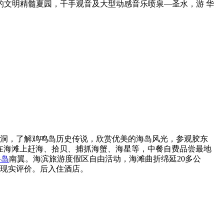
代的文明精髓夏园，千手观音及大型动感音乐喷泉—圣水，游 华
空洞，了解鸡鸣岛历史传说，欣赏优美的海岛风光，参观胶东
在海滩上赶海、拾贝、捕抓海蟹、海星等，中餐自费品尝最地
半岛
南翼。海滨旅游度假区自由活动，海滩曲折绵延20多公
的现实评价。后入住酒店。