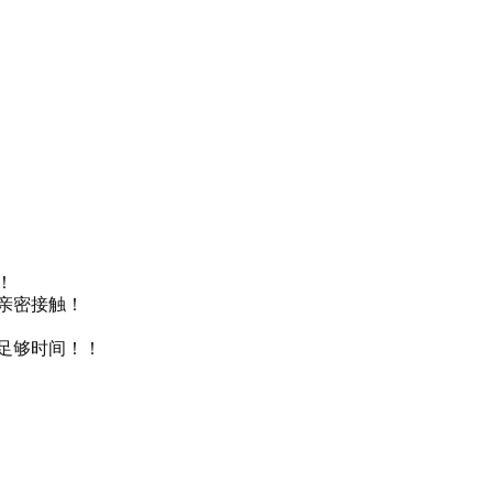
梦！
亲密接触！
足够时间！！