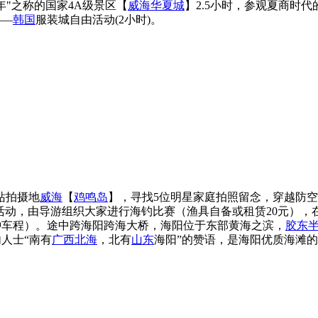
千年"之称的国家4A级景区【
威海华夏城
】2.5小时，参观夏商时
——
韩国
服装城自由活动(2小时)。
站拍摄地
威海
【
鸡鸣岛
】，寻找5位明星家庭拍照留念，穿越防
活动，由导游组织大家进行海钓比赛（渔具自备或租赁20元），
钟车程）。途中跨海阳跨海大桥，海阳位于东部黄海之滨，
胶东
人士“南有
广西
北海
，北有
山东
海阳”的赞语，是海阳优质海滩