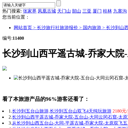
热门搜索:
张家界
凤凰古城
天门山
韶山
三亚
厦门
桂林
九寨沟
您当前位置：
网站首页 >
长沙旅行社旅游报价 >
国内旅游 >
长沙到山西
编号:
11400
长沙到山西平遥古城-乔家大院
看了本旅游产品的96%游客还看了：
1.
长沙到五台山旅游,长沙到五台山双飞4天纯玩旅游
2180元
2.
长沙到山西平遥古城-乔家大院-五台山-大同云冈石窟-太
3.
从长沙到山西五台山-大同-平遥古城-乔家大院-太原双飞