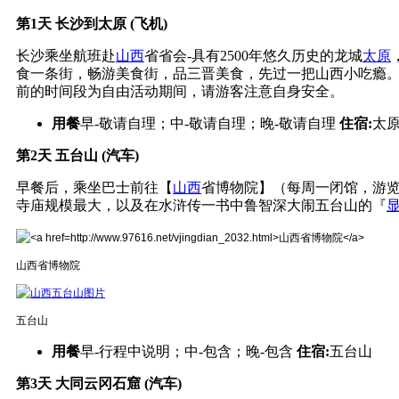
第1天
长沙到太原 (飞机)
长沙乘坐航班赴
山西
省省会-具有2500年悠久历史的龙城
太原
食一条街，畅游美食街，品三晋美食，先过一把山西小吃瘾
前的时间段为自由活动期间，请游客注意自身安全。
用餐
早-敬请自理；中-敬请自理；晚-敬请自理
住宿:
太
第2天
五台山 (汽车)
早餐后，乘坐巴士前往【
山西
省博物院】（每周一闭馆，游览
寺庙规模最大，以及在水浒传一书中鲁智深大闹五台山的『
山西省博物院
五台山
用餐
早-行程中说明；中-包含；晚-包含
住宿:
五台山
第3天
大同云冈石窟 (汽车)