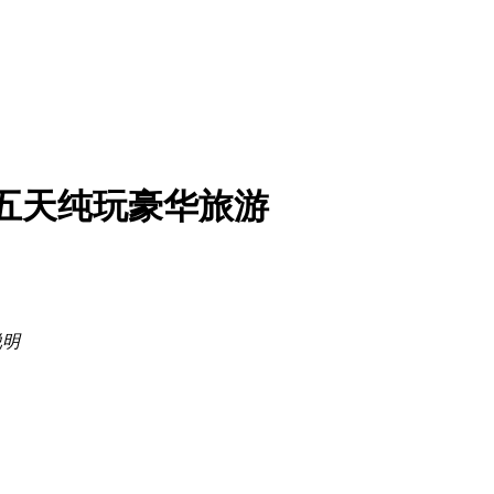
飞五天纯玩豪华旅游
说明