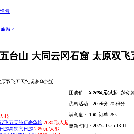
滑雪
旅游 >
-五台山-大同云冈石窟-太原双
团购价：
¥
2680元/人
起
起价
优惠活动：
20 积分
20 积分
满意度：
100
订单:
263
/人起
原双飞五天纯玩豪华旅
2680元/人起
2025-10-25 13:11
更新时间：
五日游高铁六日游
2380元/人起