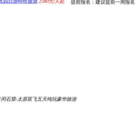
飞四日游特价旅游
2580元/人起
提前报名：建议提前一周报名
云冈石窟-太原双飞五天纯玩豪华旅游