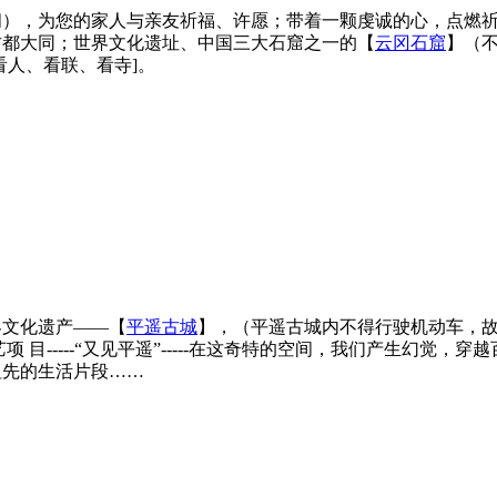
阁），为您的家人与亲友祈福、许愿；带着一颗虔诚的心，点燃
古都大同；世界文化遗址、中国三大石窟之一的【
云冈石窟
】（
看人、看联、看寺]。
界文化遗产——【
平遥古城
】，（平遥古城内不得行驶机动车，故
 目-----“又见平遥”-----在这奇特的空间，我们产生幻觉
祖先的生活片段……