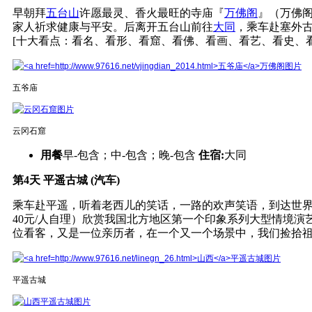
早朝拜
五台山
许愿最灵、香火最旺的寺庙『
万佛阁
』（万佛
家人祈求健康与平安。后离开五台山前往
大同
，乘车赴塞外
[十大看点：看名、看形、看窟、看佛、看画、看艺、看史、
五爷庙
云冈石窟
用餐
早-包含；中-包含；晚-包含
住宿:
大同
第4天
平遥古城 (汽车)
乘车赴平遥，听着老西儿的笑话，一路的欢声笑语，到达世
40元/人自理）欣赏我国北方地区第一个印象系列大型情境演艺项
位看客，又是一位亲历者，在一个又一个场景中，我们捡拾
平遥古城