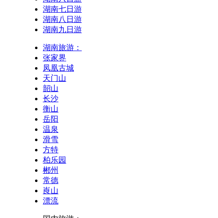
湖南七日游
湖南八日游
湖南九日游
湖南旅游：
张家界
凤凰古城
天门山
韶山
长沙
衡山
岳阳
温泉
滑雪
方特
柏乐园
郴州
常德
崀山
漂流