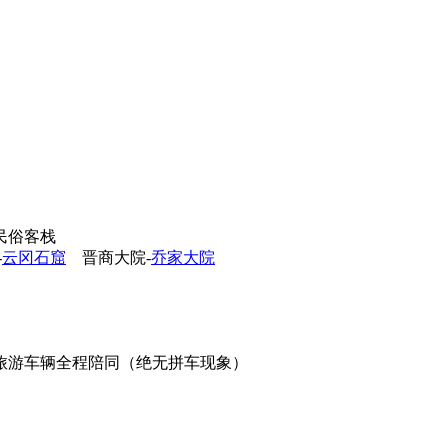
民俗客栈
-
云冈石窟
晋商大院-
乔家大院
旅游车辆全程陪同（绝无拼车现象）