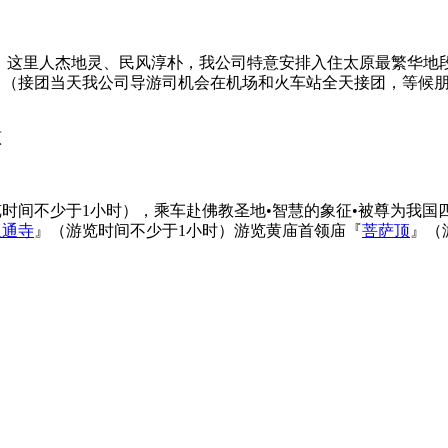
，这里人杰地灵、民风淳朴，我公司特意安排入住太原最繁华地段。晚
。（接团当天我公司导游司机会在机场和火车站全天接团，等候
原
时间不少于1小时），乘车赴佛教圣地•智慧的象征•被尊为我国
显通寺
』（游览时间不少于1小时）游览黄庙首领庙『
菩萨顶
』（