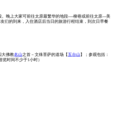
上大家可前往太原最繁华的地段----柳巷或前往太原---美
朋友们的到来，入住酒店后当日的旅游行程结束，到次日早餐
四大佛教
名山
之首－文殊菩萨的道场【
五台山
】；参观包括：
游览时间不少于1小时）