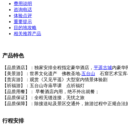
费用说明
咨询电话
体验点评
重要提示
目的地攻略
相关推荐产品
产品特色
【品质酒店】：独家安排全程指定豪华酒店，
平遥古城
内豪华
【美景游】：世界文化遗产 佛教圣地-
五台山
石窟艺术宝库
【贵宾游】：观赏《又见平遥》大型室内情景体验剧
【祈福游】：五台山寺庙早课 点祈福灯
【品质用餐】： 早餐酒店内用，绝不外出就餐；
【品质保证】：全程无缝连接，无忧之旅
【品质保障】：除接送站及景区交通外，旅游过程中正规合法
行程安排