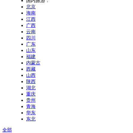
国内旅游：
北京
海南
江西
广西
云南
四川
广东
山东
福建
内蒙古
西藏
山西
陕西
湖北
重庆
贵州
青海
华东
东北
全部