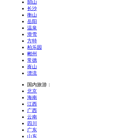
韶山
长沙
衡山
岳阳
温泉
滑雪
方特
柏乐园
郴州
常德
崀山
漂流
国内旅游：
北京
海南
江西
广西
云南
四川
广东
山东