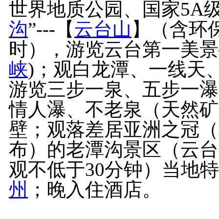
世界地质公园、国家5A
沟
”---【
云台山
】（含环
时），游览云台第一美景
峡
)；观白龙潭、一线天
游览三步一泉、五步一瀑
情人瀑、不老泉（天然矿
壁；观落差居亚洲之冠（单
布）的老潭沟景区（云台
观不低于30分钟）当地
州
；晚入住酒店。