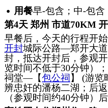
用餐
早-包含；中-包
第4天
郑州 市道70KM 
早餐后，今天的行程开始
开封
城际公路—郑开大道
封，抵达开封后，参观开
览时间不低于30分钟）
祠堂—【
包公祠
】 (游
辨忠奸的潘杨二湖；后返
（参观时间约40分钟）