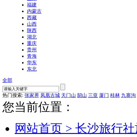
福建
内蒙古
西藏
山西
陕西
湖北
重庆
贵州
青海
华东
东北
全部
热门搜索:
张家界
凤凰古城
天门山
韶山
三亚
厦门
桂林
九寨沟
您当前位置：
网站首页 >
长沙旅行社