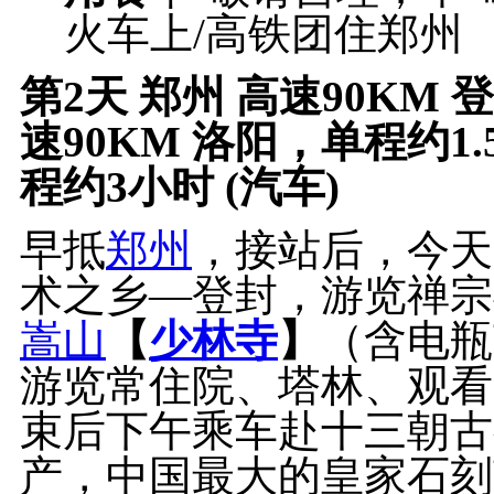
火车上/高铁团住郑州
第2天
郑州 高速90KM 
速90KM 洛阳，单程约1.
程约3小时 (汽车)
早抵
郑州
，接站后，今天
术之乡—登封，游览禅宗
嵩山
【
少林寺
】
（含电瓶
游览常住院、塔林、观看
束后下午乘车赴十三朝古
产，中国最大的皇家石刻