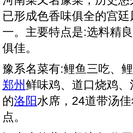
已形成色香味俱全的宫廷
一。主要特点是:选料精
俱佳。
豫系名菜有:鲤鱼三吃、
郑州
鲜味鸡、道口烧鸡、
的
洛阳
水席，24道带汤
点。