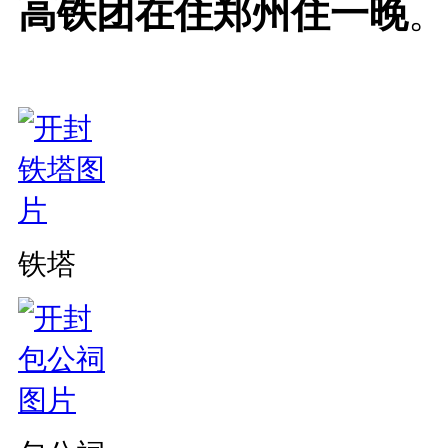
高铁团在住郑州住一晚
。
铁塔