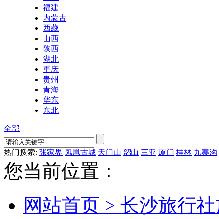
福建
内蒙古
西藏
山西
陕西
湖北
重庆
贵州
青海
华东
东北
全部
热门搜索:
张家界
凤凰古城
天门山
韶山
三亚
厦门
桂林
九寨沟
您当前位置：
网站首页 >
长沙旅行社