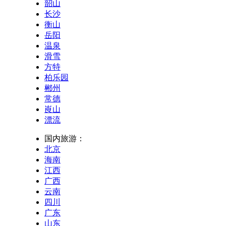
韶山
长沙
衡山
岳阳
温泉
滑雪
方特
柏乐园
郴州
常德
崀山
漂流
国内旅游：
北京
海南
江西
广西
云南
四川
广东
山东