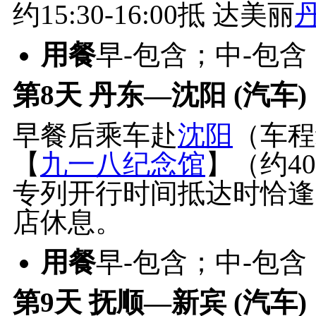
约15:30-16:00抵 达美丽
用餐
早-包含；中-包含
第8天
丹东—沈阳 (汽车)
早餐后乘车赴
沈阳
（车程
【
九一八纪念馆
】（约4
专列开行时间抵达时恰逢
店休息。
用餐
早-包含；中-包含
第9天
抚顺—新宾 (汽车)