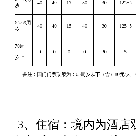
40
40
15
80
30
125+5
岁
65-69周
40
40
15
40
30
125+5
岁
70周
0
0
0
0
30
5
岁上
备注：国门门票政策为：65周岁以下（含）80元/人，66
3、住宿：境内为酒店