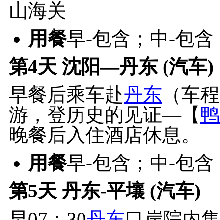
山海关
用餐
早-包含；中-包
第4天
沈阳—丹东 (汽车)
早餐后乘车赴
丹东
（车程
游，登历史的见证—【
鸭
晚餐后入住酒店休息。
用餐
早-包含；中-包含
第5天
丹东-平壤 (汽车)
早07：30
丹东
口岸院内