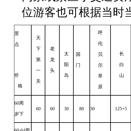
位游客也可根据当时
呼
景
天
伦
点
下
老
太
长
国
贝
第
龙
阳
白
门
尔
一
头
价
岛
山
草
关
格
原
60周
60
60
30
80
30
125+5
岁下
60-64周