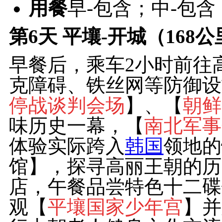
用餐
早-包含；中-包含
第6天
平壤-开城（168公
早餐后，乘车2小时前往
克障碍、铁丝网等防御设
停战谈判会场
】、【
朝鲜
味历史一幕，【
南北军事
体验实际跨入
韩国
领地的
馆】，探寻高丽王朝的历
店，午餐品尝特色十二碟
观【
平壤国家少年宫
】并