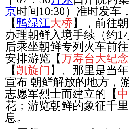
京
时间10:30）准时发
【
鸭绿江
大桥
】，前往朝
办理朝鲜入境手续（约1
后乘坐朝鲜专列火车前往
安排游览【
万寿台大纪念
【
凯旋门
】、那里是当年
宣布 朝鲜解放的地方，
志愿军烈士而建立的【
中
花；游览朝鲜的象征千里
息。