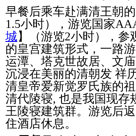
早餐后乘车赴满清王朝的
1.5小时），游览国家AA
城
】（游览2小时），参
的皇宫建筑形式，一路游
运潭、塔克世故居、文庙
沉浸在美丽的清朝发 祥
清皇帝爱新觉罗氏族的祖
清代陵寝, 也是我国现
王陵寝建筑群。游览后返
住酒店休息。