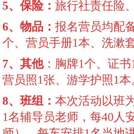
5
、保险：
旅行社责任险
6
、物品：
报名营员均配
个、营员手册
1
本、洗漱
7
、其他
：胸牌
1
个、证书
营员照
1
张、游学护照
1
本
8
、班组：
本次活动以班
1
名辅导员老师，每
40
人
师），每车安排
1
名当地