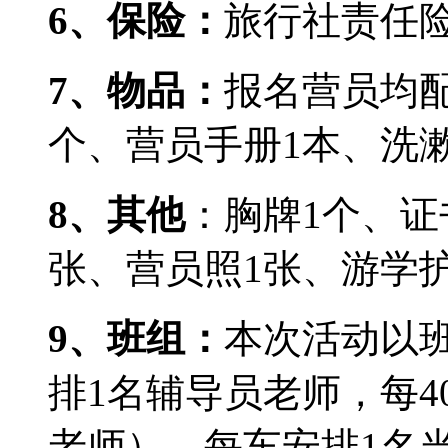
6
、保险：
旅行社责任
7
、物品：
报名营员均
个、营员手册
1
本、洗
8
、其他
：胸牌
1
个、证
张、营员照
1
张、游学
9
、班组：
本次活动以
排
1
名辅导员老师，每
4
老师），每车安排
1
名