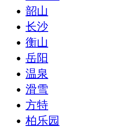
韶山
长沙
衡山
岳阳
温泉
滑雪
方特
柏乐园