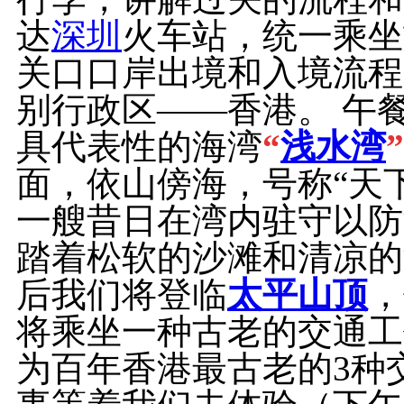
达
深圳
火车站，统一乘坐
关口口岸出境和入境流程
别行政区——香港。 午
具代表性的海湾
“
浅水湾
面，依山傍海，号称“天
一艘昔日在湾内驻守以防
踏着松软的沙滩和清凉的
后我们将登临
太平山顶
，
将乘坐一种古老的交通工
为百年香港最古老的3种