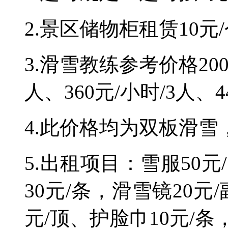
2.
景区储物柜租赁
10
元
/
3
.
滑雪
教练参考价格
20
人、
360
元
/
小时
/3
人、
4
4.
此价格均为双板滑雪
5.
出租项目：雪服
50元
30元/条，
滑雪镜
20元
元/顶、护脸巾10元/
条