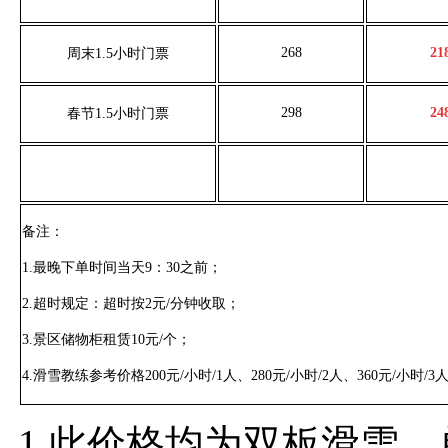
268
21
周末
1.5
小时
门票
298
24
春节
1.5
小时
门票
备注：
1.
最晚下单时间当天
9
：
30
之前；
2.
超时规定：超时按
2
元
/
分钟收取；
3.
景区储物柜租赁
10
元
/
个；
4.
滑雪
教练参考价格
200
元
/
小时
/1
人、
280
元
/
小时
/2
人、
360
元
/
小时
/3
1.
此价格均为双板滑雪，