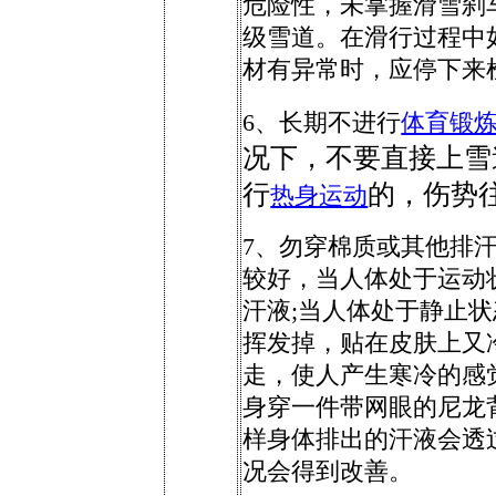
危险性，未掌握滑雪刹
级雪道。在滑行过程中
材有异常时，应停下来
6、
长期不进行
体育锻
况下，不要直接上雪
行
的，伤势
热身运动
7、
勿穿棉质或其他排
较好，当人体处于运动
汗液;当人体处于静止
挥发掉，贴在皮肤上又
走，使人产生寒冷的感
身穿一件带网眼的尼龙
样身体排出的汗液会透
况会得到改善。