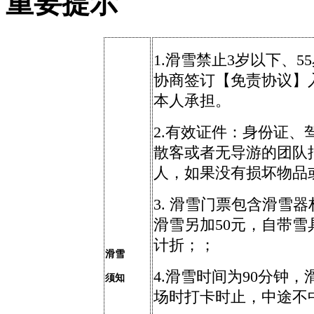
重要提示
1.滑雪禁止3岁以下、
协商签订【免责协议】
本人承担。
2
.有效证件：身份证、
散客
或者无导游的团队
人，
如果没有损坏物品
3
.
滑雪门票包含滑雪器
滑雪另加50元
，自带
雪
计折；
；
滑雪
4
.滑
雪时间为
90
分钟
，
须知
场时打卡时止，中途不