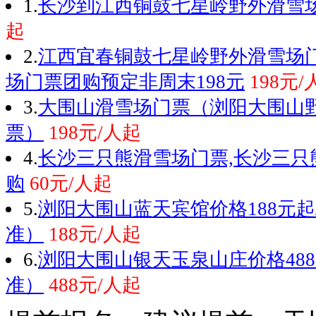
1.
长沙到江西铜鼓七星岭野外滑雪
起
2.
江西宜春铜鼓七星岭野外滑雪场
场门票团购预定非周末198元
198元/
3.
大围山滑雪场门票（浏阳大围山
票）
198元/人起
4.
长沙三只熊滑雪场门票,长沙三只
购
60元/人起
5.
浏阳大围山蓝天宾馆价格188元起
准）
188元/人起
6.
浏阳大围山银天玉泉山庄价格48
准）
488元/人起