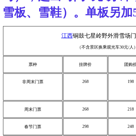
雪板、雪鞋）。单板另加5
江西
铜鼓七星岭野外滑雪场
（
不含景区换乘观光车30元/人
票种
挂牌价
团购
268
198
非周末门票
268
218
周末门票
298
248
春节门票