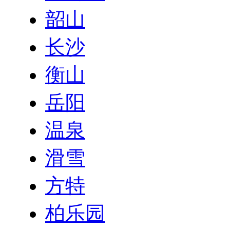
韶山
长沙
衡山
岳阳
温泉
滑雪
方特
柏乐园