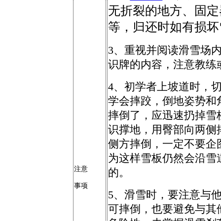
无折裂的地方、固定
等，归还时如有损坏
3、
重视并阅读滑雪场
识牌的内容，注意教练
4、
初学者上坡道时，
学会摔跤，倒地姿势和
摔倒了，应迅速扔掉雪
识撑地，用臀部向两侧
侧方摔倒，一定不要企
为这样雪板仍然会沿雪
注意
的。
事项
5、
滑雪时，要注意与
可摔倒，也要避免与其