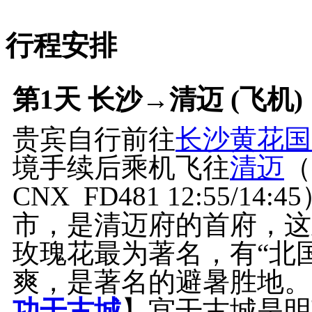
行程安排
第1天
长沙→清迈 (飞机)
贵宾自行前往
长沙黄花国
境手续后乘机飞往
清迈
（
CNX FD481 12:55/1
市，是清迈府的首府，这
玫瑰花最为著名，有“北
爽，是著名的避暑胜地。
功干古城
】宫干古城是明