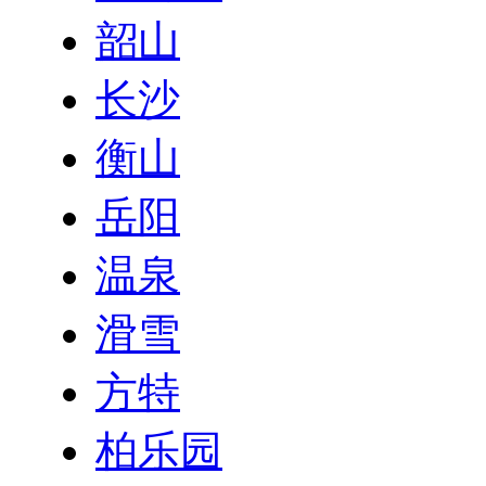
韶山
长沙
衡山
岳阳
温泉
滑雪
方特
柏乐园