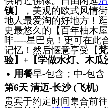
供请过佛像。自由闲逛
清
镇
】，美观的欧式风情街
地人最爱淘的好地方！逛
史最悠久的【百年柚木屋
啡
----星巴克！更可在
记忆！然后惬意享受【
梵
验
】
+【学做水灯、木瓜
用餐
早-包含；中-包含
第6天
清迈-长沙 (飞机)
贵宾于约定时间集合前往