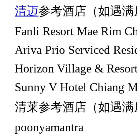
清迈
参考酒店（如遇满
Fanli Resort Mae Rim C
Ariva Prio Serviced Resi
Horizon Village & Resor
Sunny V Hotel Chiang M
清莱参考酒店（如遇满
poonyamantra