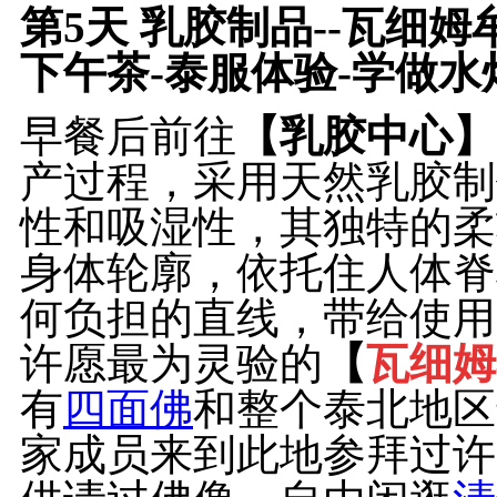
第5天
乳胶制品--瓦细姆
下午茶-泰服体验-学做水
早餐后前往
【乳胶中心】
产过程，采用天然乳胶制
性和吸湿性，其独特的柔
身体轮廓，依托住人体脊
何负担的直线，带给使用
许愿最为灵验的
【
瓦细姆
有
四面佛
和整个泰北地区
家成员来到此地参拜过许