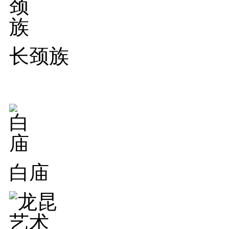
长颈族
白庙