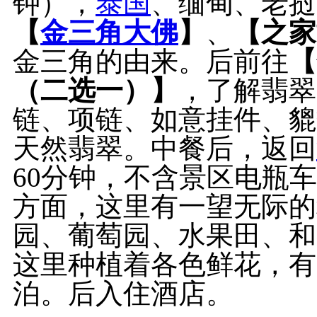
钟），
泰国
、缅甸、老挝
【
金三角大佛
】
、
【之家
金三角的由来。后前往
【
（二选一）】
，了解翡翠
链、项链、如意挂件、貔
天然翡翠。中餐后，返回
60分钟，不含景区电瓶
方面，这里有一望无际的
园、葡萄园、水果田、和
这里种植着各色鲜花，有
泊。后入住酒店。