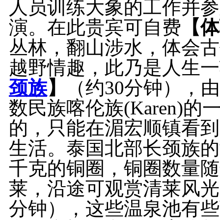
人员训练大象的工作并参
演。在此贵宾可自费
【体
丛林，翻山涉水，体会古
越野情趣，此乃是人生一
颈族
】
（约
30分钟），由
数民族喀伦族(Karen)的
的，只能在湄宏顺镇看到
生活。泰国北部长颈族的
千克的铜圈，铜圈数量随
莱，沿途可观赏清莱风光
分钟），这些温泉池有些