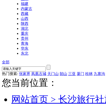
福建
内蒙古
西藏
山西
陕西
湖北
重庆
贵州
青海
华东
东北
全部
热门搜索:
张家界
凤凰古城
天门山
韶山
三亚
厦门
桂林
九寨沟
您当前位置：
网站首页 >
长沙旅行社