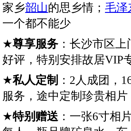
家乡
韶山
的思乡情；
毛泽
一个都不能少
★
尊享服务
：长沙市区上
好评，
特别安排故居
VIP
★
私人定制
：
2人成团，
服务，途中定制珍贵相片
★
特别赠送
：
一张
6寸相