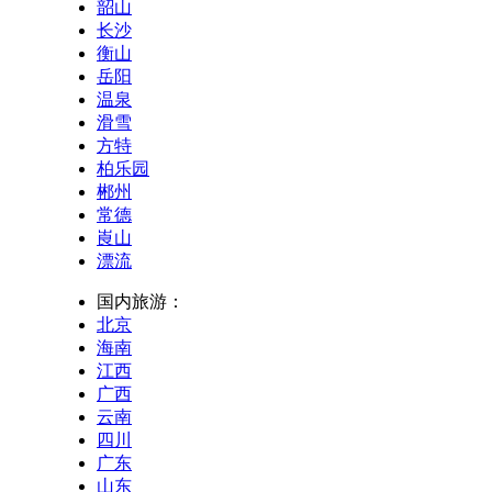
韶山
长沙
衡山
岳阳
温泉
滑雪
方特
柏乐园
郴州
常德
崀山
漂流
国内旅游：
北京
海南
江西
广西
云南
四川
广东
山东