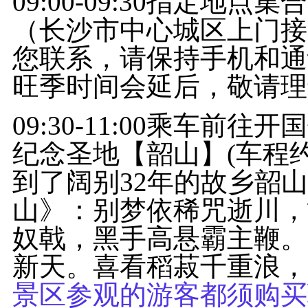
09:00-09:30指定地
（长沙市中心城区上门接送
您联系，请保持手机和通
旺季时间会延后，敬请理
09:30-11:00乘车
纪念圣地【韶山】(车程约9
到了阔别32年的故乡韶
山》：别梦依稀咒逝川，
奴戟，黑手高悬霸主鞭。
新天。喜看稻菽千重浪，
景区参观的游客都须购买环