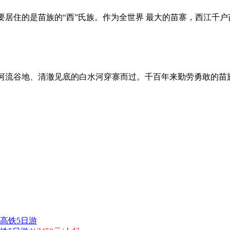
要居住的是苗族的“西”氏族。作为全世界 最大的苗寨，西江千
河流谷地、清澈见底的白水河穿寨而过。千百年来勤劳勇敢的苗