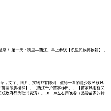
河温泉！ 第一天：凯里—西江。早上参观【凯里民族博物馆】，
介绍，文字、图片、实物都有陈列，值得一看的是少数民族风
户苗寨吊脚楼群】、【西江千户苗寨梯田】、【苗家风雨桥又
或政府行为取消表演）。18：30左右用晚餐（品尝苗家的特