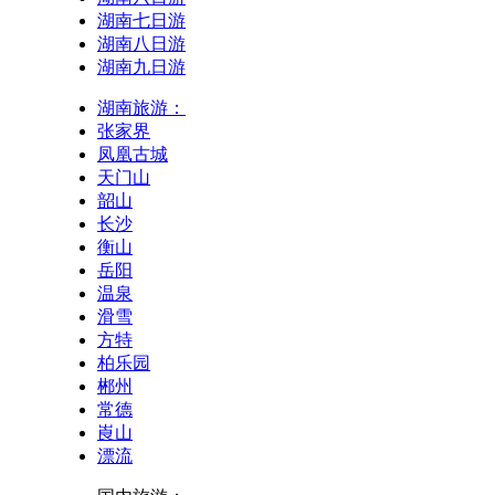
湖南七日游
湖南八日游
湖南九日游
湖南旅游：
张家界
凤凰古城
天门山
韶山
长沙
衡山
岳阳
温泉
滑雪
方特
柏乐园
郴州
常德
崀山
漂流