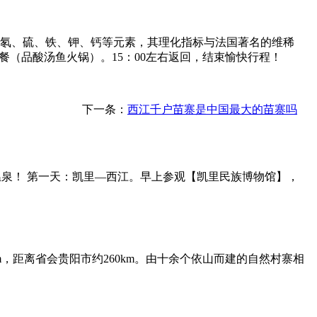
含氡、硫、铁、钾、钙等元素，其理化指标与法国著名的维稀
餐（品酸汤鱼火锅）。15：00左右返回，结束愉快行程！
下一条：
西江千户苗寨是中国最大的苗寨吗
河温泉！ 第一天：凯里—西江。早上参观【凯里民族博物馆】，
，距离省会贵阳市约260km。由十余个依山而建的自然村寨相