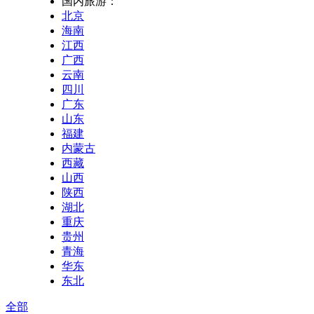
国内旅游：
北京
海南
江西
广西
云南
四川
广东
山东
福建
内蒙古
西藏
山西
陕西
湖北
重庆
贵州
青海
华东
东北
全部