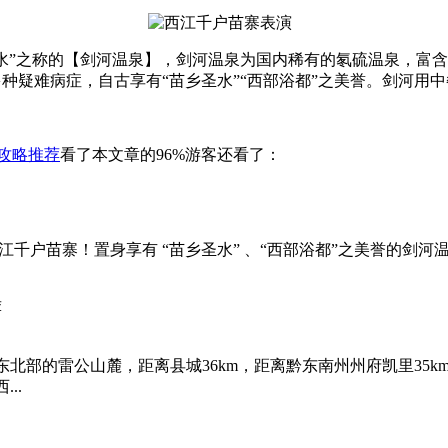
水”之称的【剑河温泉】，剑河温泉为国内稀有的氡硫温泉，富
疑难病症，自古享有“苗乡圣水”“西部浴都”之美誉。剑河用中
攻略推荐
看了本文章的96%游客还看了：
千户苗寨！置身享有 “苗乡圣水” 、“西部浴都”之美誉的剑
部的雷公山麓，距离县城36km，距离黔东南州州府凯里35km
..