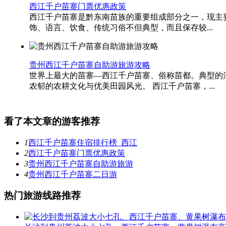
西江千户苗寨门票优惠政策
西江千户苗寨是黔东南苗族的重要组成部分之一，现主
饰、语言、饮食、传统习俗不但典型，而且保存较...
贵州西江千户苗寨自助游旅游攻略
世界上最大的苗寨―西江千户苗寨、俗称苗都。典型的
农郁的农耕文化与优美田园风光。 西江千户苗寨，...
看了本文章的游客推荐
1
西江千户苗寨住宿排行榜_西江
2
西江千户苗寨门票优惠政策
3
贵州西江千户苗寨自助游旅游
4
贵州西江千户苗寨二日游
热门旅游线路推荐