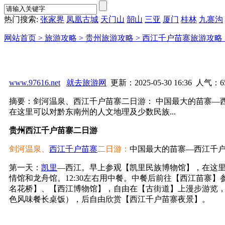
热门搜索:
张家界
凤凰古城
天门山
韶山
三亚
厦门
桂林
九寨沟
网站首页 >
旅游攻略 >
贵州旅游攻略 >
西江千户苗寨旅游攻略 
www.97616.net
就去旅游网
更新：2025-05-30 16:36 人气：
6
摘要：剑河温泉、西江千户苗寨二日游： 中国最大的苗寨—西
在这里可以对黔东南州的人文地理及少数民族...
贵州西江千户苗寨二日游
剑河温泉、
西江千户苗寨
二日游：
中国最大的苗寨—西江千户苗
第一天：
凯里
—西江。早上参观【凯里民族博物馆】，在这
情馆和龙舟馆。12:30左右用中餐。中餐后前往【西江苗寨】
名花桥】、【西江博物馆】，自由在【古街道】上漫步游览，下
色风味餐长桌饭），后自由欣赏【西江千户苗寨夜景】。