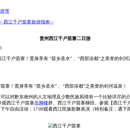
滑雪
>
西江千户苗寨旅游指南 >
贵州西江千户苗寨二日游
5
江千户苗寨！置身享有 “苗乡圣水” 、“西部浴都”之美誉的剑
寨！置身享有 “苗乡圣水” 、“西部浴都”之美誉的剑河温泉！
里可以对黔东南州的人文地理及少数民族风情有一个比较详尽的
参观西江千户苗寨
吊脚楼
群、西江千户苗寨梯田。参观【西江千
午自由活动，17:00观看西江民族歌舞表演（特别备注：遇下雨