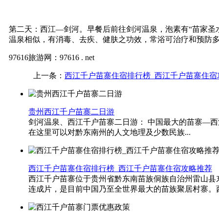
第二天：西江—剑河。早餐后前往剑河温泉，泡素有“苗家圣
温泉相似，有消毒、去疾、健肤之功效，常浴可治疗和预防多种
97616旅游网：97616 . net
上一条：
西江千户苗寨住宿排行榜_西江千户苗寨住宿
贵州西江千户苗寨二日游
剑河温泉、西江千户苗寨二日游： 中国最大的苗寨—西江
在这里可以对黔东南州的人文地理及少数民族...
西江千户苗寨住宿排行榜_西江千户苗寨住宿攻略推荐
西江千户苗寨位于贵州省黔东南苗族侗族自治州雷山县东北
连成片，是目前中国乃至全世界最大的苗族聚居村寨。西.