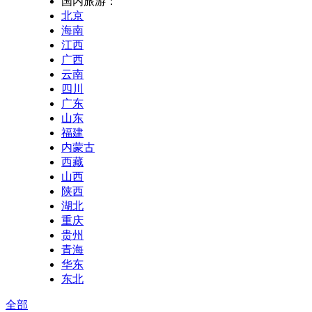
国内旅游：
北京
海南
江西
广西
云南
四川
广东
山东
福建
内蒙古
西藏
山西
陕西
湖北
重庆
贵州
青海
华东
东北
全部