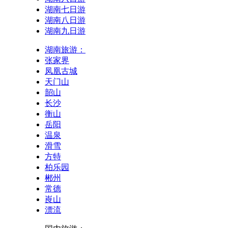
湖南七日游
湖南八日游
湖南九日游
湖南旅游：
张家界
凤凰古城
天门山
韶山
长沙
衡山
岳阳
温泉
滑雪
方特
柏乐园
郴州
常德
崀山
漂流