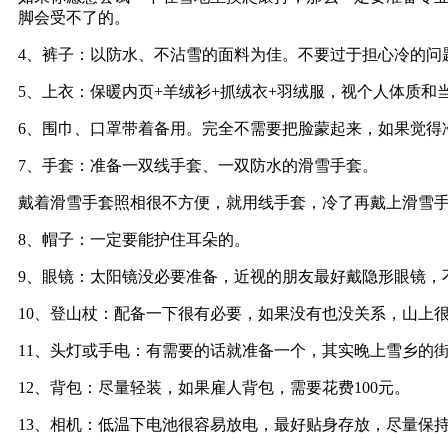
脚会受不了的。
4、裤子：以防水、不沾雪的面料为佳。不要过于担心冷的问
5、上衣：保暖内页+羊绒衫+抓绒衣+羽绒服，视个人体质
6、围巾、口罩带着备用。完全不需要把脸蒙起来，如果觉得
7、手套：准备一双线手套、一双防水的滑雪手套。
戴着滑雪手套照相很不方便，就用线手套，冷了再戴上滑雪
8、帽子：一定要能护住耳朵的。
9、眼镜：太阳镜没必要准备，近视的朋友最好戴隐形眼镜，
10、登山杖：配备一下很有必要，如果没有也没关系，山上
11、头灯或手电：有需要的话就准备一个，其实晚上雪乡的
12、背包：尽量轻装，如果雇人背包，需要花费100元。
13、相机：低温下电池很容易放电，最好贴身存放，尽量保