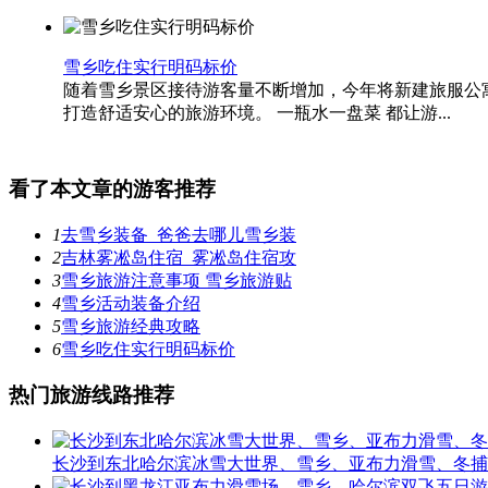
雪乡吃住实行明码标价
随着雪乡景区接待游客量不断增加，今年将新建旅服公
打造舒适安心的旅游环境。 一瓶水一盘菜 都让游...
看了本文章的游客推荐
1
去雪乡装备_爸爸去哪儿雪乡装
2
吉林雾凇岛住宿_雾凇岛住宿攻
3
雪乡旅游注意事项 雪乡旅游贴
4
雪乡活动装备介绍
5
雪乡旅游经典攻略
6
雪乡吃住实行明码标价
热门旅游线路推荐
长沙到东北哈尔滨冰雪大世界、雪乡、亚布力滑雪、冬捕