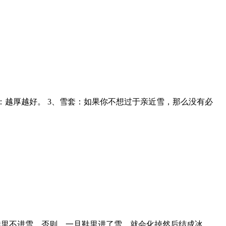
：越厚越好。 3、雪套：如果你不想过于亲近雪，那么没有必
鞋里不进雪，否则，一旦鞋里进了雪，就会化掉然后结成冰，