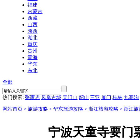
福建
内蒙古
西藏
山西
陕西
湖北
重庆
贵州
青海
华东
东北
全部
热门搜索:
张家界
凤凰古城
天门山
韶山
三亚
厦门
桂林
九寨沟
网站首页 >
旅游攻略 >
华东旅游攻略 >
浙江旅游攻略 >
浙江旅
宁波天童寺要门