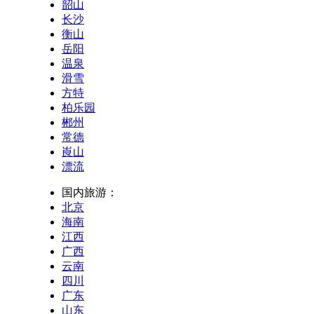
韶山
长沙
衡山
岳阳
温泉
滑雪
方特
柏乐园
郴州
常德
崀山
漂流
国内旅游：
北京
海南
江西
广西
云南
四川
广东
山东