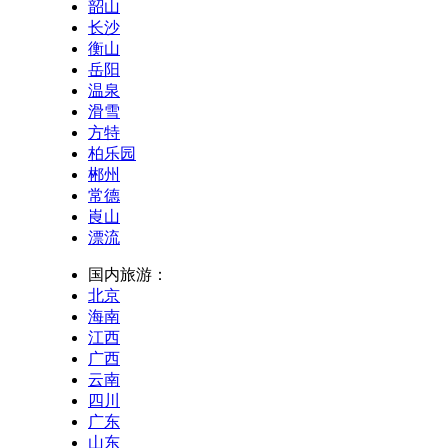
韶山
长沙
衡山
岳阳
温泉
滑雪
方特
柏乐园
郴州
常德
崀山
漂流
国内旅游：
北京
海南
江西
广西
云南
四川
广东
山东