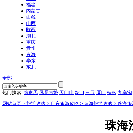
福建
内蒙古
西藏
山西
陕西
湖北
重庆
贵州
青海
华东
东北
全部
热门搜索:
张家界
凤凰古城
天门山
韶山
三亚
厦门
桂林
九寨沟
网站首页 >
旅游攻略 >
广东旅游攻略 >
珠海旅游攻略 >
珠海旅
珠海