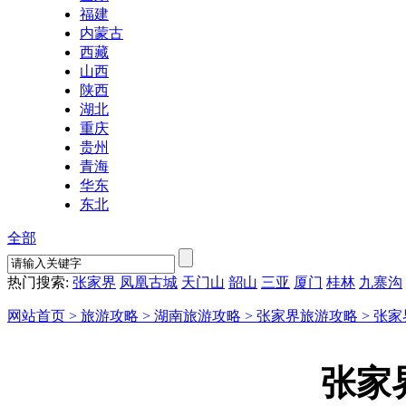
福建
内蒙古
西藏
山西
陕西
湖北
重庆
贵州
青海
华东
东北
全部
热门搜索:
张家界
凤凰古城
天门山
韶山
三亚
厦门
桂林
九寨沟
网站首页 >
旅游攻略 >
湖南旅游攻略 >
张家界旅游攻略 >
张家
张家