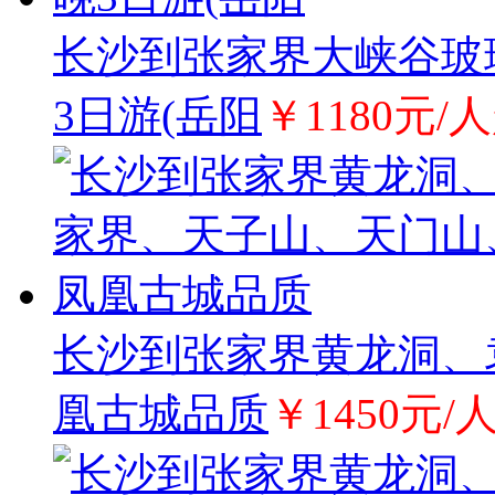
长沙到张家界大峡谷玻
3日游(岳阳
￥1180元/
长沙到张家界黄龙洞、
凰古城品质
￥1450元/