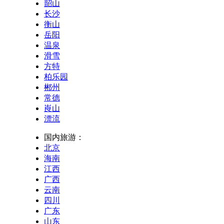
韶山
长沙
衡山
岳阳
温泉
滑雪
方特
柏乐园
郴州
常德
崀山
漂流
国内旅游：
北京
海南
江西
广西
云南
四川
广东
山东