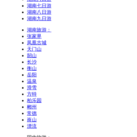
湖南七日游
湖南八日游
湖南九日游
湖南旅游：
张家界
凤凰古城
天门山
韶山
长沙
衡山
岳阳
温泉
滑雪
方特
柏乐园
郴州
常德
崀山
漂流