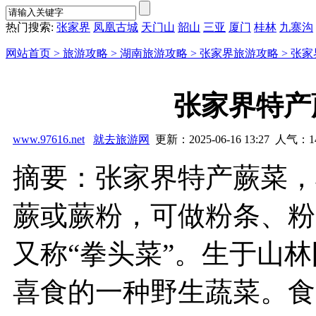
热门搜索:
张家界
凤凰古城
天门山
韶山
三亚
厦门
桂林
九寨沟
网站首页 >
旅游攻略 >
湖南旅游攻略 >
张家界旅游攻略 >
张家
张家界特产
www.97616.net
就去旅游网
更新：2025-06-16 13:27 人气：
1
摘要：张家界特产蕨菜，
蕨或蕨粉，可做粉条、粉
又称“拳头菜”。生于山
喜食的一种野生蔬菜。食