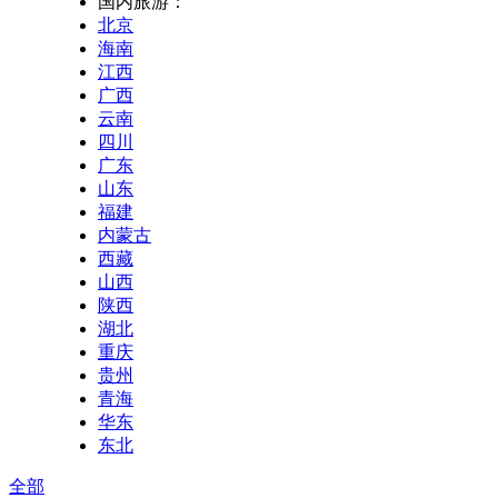
国内旅游：
北京
海南
江西
广西
云南
四川
广东
山东
福建
内蒙古
西藏
山西
陕西
湖北
重庆
贵州
青海
华东
东北
全部