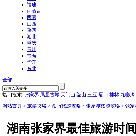
福建
内蒙古
西藏
山西
陕西
湖北
重庆
贵州
青海
华东
东北
全部
热门搜索:
张家界
凤凰古城
天门山
韶山
三亚
厦门
桂林
九寨沟
网站首页 >
旅游攻略 >
湖南旅游攻略 >
张家界旅游攻略 >
张家
湖南张家界最佳旅游时