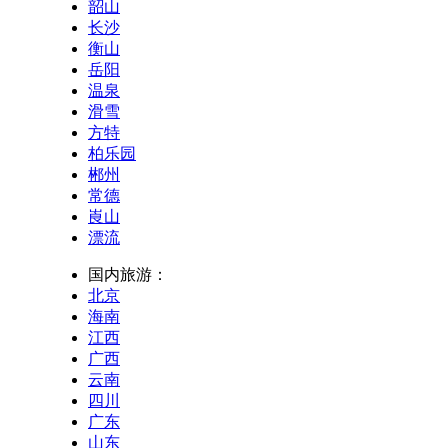
韶山
长沙
衡山
岳阳
温泉
滑雪
方特
柏乐园
郴州
常德
崀山
漂流
国内旅游：
北京
海南
江西
广西
云南
四川
广东
山东