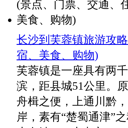
长沙到芙蓉镇旅游攻略
宿、美食、购物)
芙蓉镇是一座具有两千
滨，距县城51公里。
舟楫之便，上通川黔，
岸，素有“楚蜀通津”