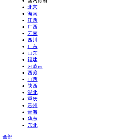
国内旅游：
北京
海南
江西
广西
云南
四川
广东
山东
福建
内蒙古
西藏
山西
陕西
湖北
重庆
贵州
青海
华东
东北
全部