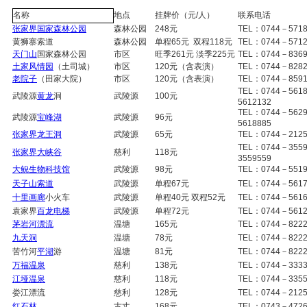
地点
挂牌价（元
/
人）
联系电话
名称
张家界国家森林公园
森林公园
248
元
TEL
：
0744
－
571
黄狮寨索道
森林公园
单程
65
元
双程
118
元
TEL
：
0744
－
571
天门山
国家森林公园
市区
旺季
261
元
淡季
225
元
TEL
：
0744
－
836
土家风情园
（土司城）
市区
120
元（含表演）
TEL
：
0744
－
828
老院子
（田家大院）
市区
120
元（含表演）
TEL
：
0744
－
859
TEL
：
0744
－
5618
武陵源
黄龙
洞
武陵源
100
元
5612132
TEL
：
0744
－
5629
武陵源
宝峰湖
武陵源
96
元
5618885
张家界龙王洞
武陵源
65
元
TEL
：
0744
－
212
TEL
：
0744
－
3559
张家界大峡谷
慈利
118
元
3559559
大鲵生物
科技馆
武陵源
98
元
TEL
：
0744
－
551
天子山索道
武陵源
单程
67
元
TEL
：
0744
－
561
十里画廊
小火车
武陵源
单程
40
元
双程
52
元
TEL
：
0744
－
561
袁家界
百龙电梯
武陵源
单程
72
元
TE
L：
0744
－
561
茅岩河漂流
温塘
165
元
TEL
：
0744
－
822
九天洞
温塘
78
元
TEL
：
0744
－
822
苦竹河
平湖
游
温塘
81
元
TEL
：
0744
－
822
万福温泉
慈利
138
元
TEL
：
0744
－
333
江垭温泉
慈利
118
元
TE
L：
0744
－
335
娄江漂流
慈利
128
元
TE
L：
0744
－
212
红石林
古丈
168
元
TEL
：
0743
－
472