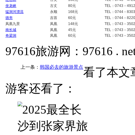
坐龙峡
古丈
80
元
TEL
：
0743
－
491
猛洞河漂流
永顺
168
元
TEL
：
0744
－
830
德夯
吉首
60
元
TEL
：
0744
－
822
凤凰九景
凤凰
148
元
TE
L：
0743
－
350
南长城
凤凰
45
元
TE
L：
0743
－
350
奇梁洞
凤凰
60
元
TE
L：
0743
－
350
97616旅游网：97616 . ne
上一条：
韩国必去的旅游景点
看了本文章
游客还看了：