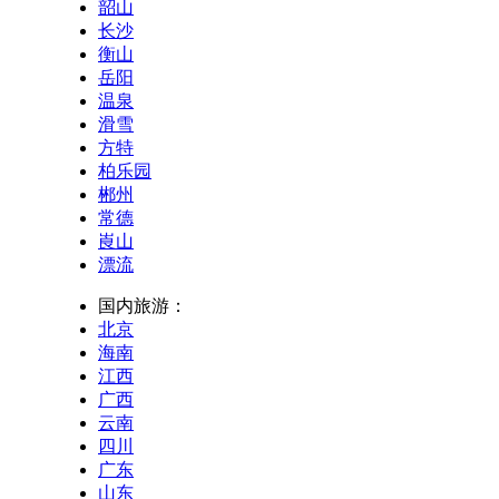
韶山
长沙
衡山
岳阳
温泉
滑雪
方特
柏乐园
郴州
常德
崀山
漂流
国内旅游：
北京
海南
江西
广西
云南
四川
广东
山东