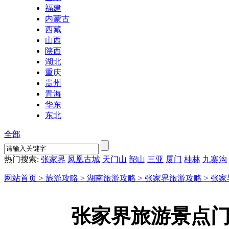
福建
内蒙古
西藏
山西
陕西
湖北
重庆
贵州
青海
华东
东北
全部
热门搜索:
张家界
凤凰古城
天门山
韶山
三亚
厦门
桂林
九寨沟
网站首页 >
旅游攻略 >
湖南旅游攻略 >
张家界旅游攻略 >
张家
张家界旅游景点