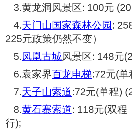
3.黄龙洞风景区: 100元 (
4.
天门山国家森林公园
: 2
225元政策仍然不变）
5.
凤凰古城
风景区: 148元
6.袁家界
百龙电梯
:72元(
7.
天子山索道
:72元(单程)
8.
黄石寨索道
: 118元(双
行);