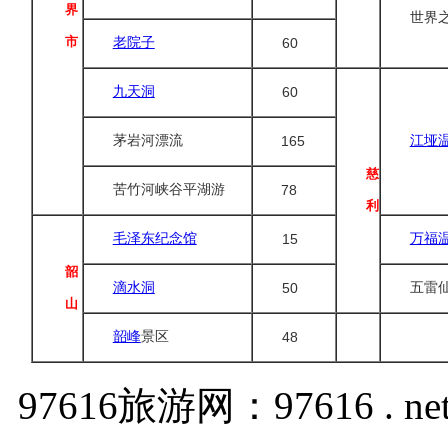
界
世界
市
老院子
60
九天洞
60
165
茅岩河漂流
江垭
慈
78
苦竹河峡谷平湖游
利
毛泽东纪念馆
15
万福
韶
滴水洞
50
五雷
山
韶峰
景区
48
97616旅游网：97616 . ne