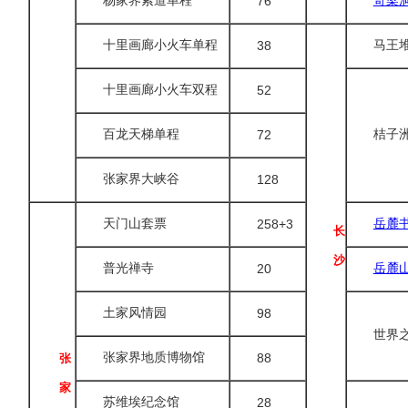
杨家界索道单程
76
奇梁
十里画廊小火车单程
38
马王
十里画廊小火车双程
52
百龙天梯单程
72
桔子
张家界大峡谷
128
天门山套票
258+3
岳麓
长
沙
普光禅寺
20
岳麓
土家风情园
98
世界
张家界地质博物馆
88
张
家
苏维埃纪念馆
28