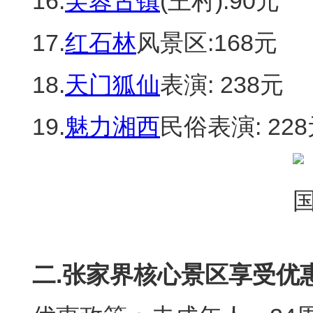
16.
芙蓉古镇
(王村):90元
17.
红石林
风景区:168元
18.
天门狐仙
表演: 238元
19.
魅力湘西
民俗表演: 22
二.张家界核心景区享受
优