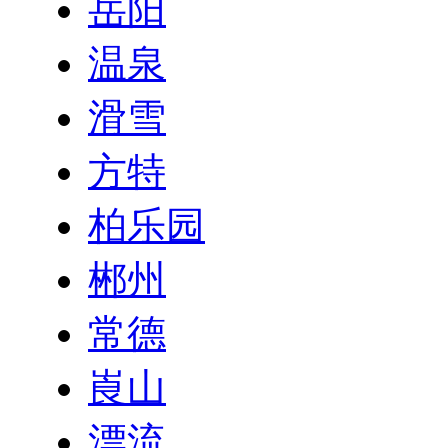
岳阳
温泉
滑雪
方特
柏乐园
郴州
常德
崀山
漂流