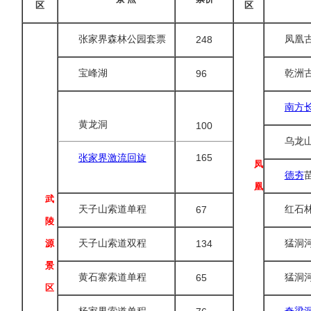
区
区
张家界森林公园套票
248
凤凰
宝峰湖
96
乾洲
南方
黄龙洞
100
乌龙
165
张家界激流回旋
凤
德夯
凰
武
天子山索道单程
67
红石
陵
源
天子山索道双程
134
猛洞
景
黄石寨索道单程
65
猛洞
区