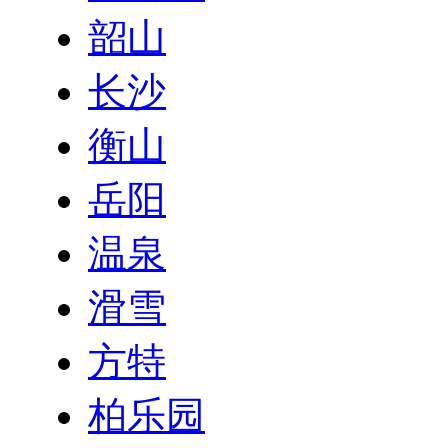
韶山
长沙
衡山
岳阳
温泉
滑雪
方特
柏乐园