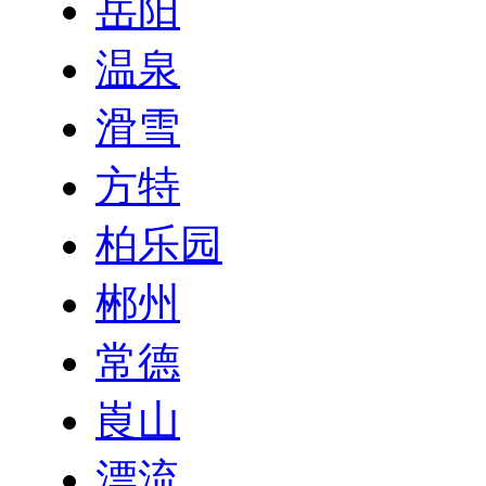
岳阳
温泉
滑雪
方特
柏乐园
郴州
常德
崀山
漂流