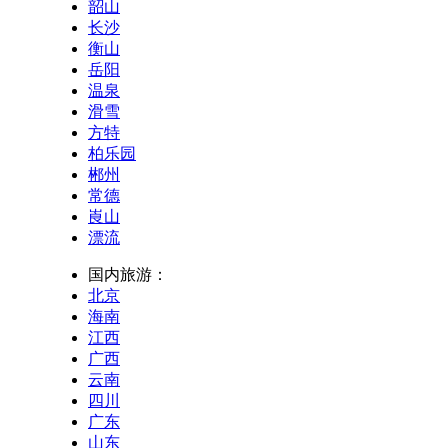
韶山
长沙
衡山
岳阳
温泉
滑雪
方特
柏乐园
郴州
常德
崀山
漂流
国内旅游：
北京
海南
江西
广西
云南
四川
广东
山东