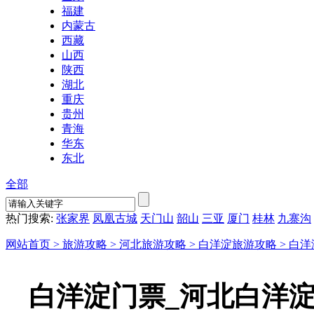
福建
内蒙古
西藏
山西
陕西
湖北
重庆
贵州
青海
华东
东北
全部
热门搜索:
张家界
凤凰古城
天门山
韶山
三亚
厦门
桂林
九寨沟
网站首页 >
旅游攻略 >
河北旅游攻略 >
白洋淀旅游攻略 >
白洋
白洋淀门票_河北白洋