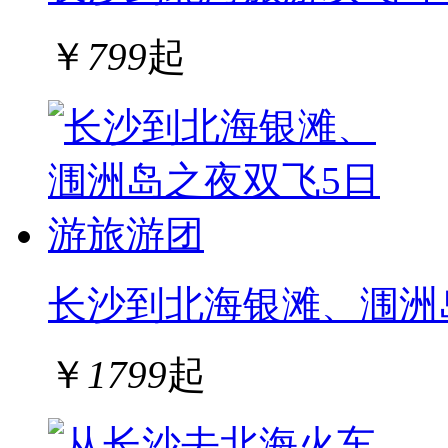
￥
799
起
长沙到北海银滩、涠洲
￥
1799
起