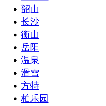
韶山
长沙
衡山
岳阳
温泉
滑雪
方特
柏乐园