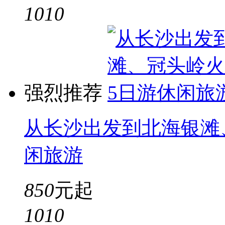
10
10
强烈推荐
从长沙出发到北海银滩
闲旅游
850
元起
10
10