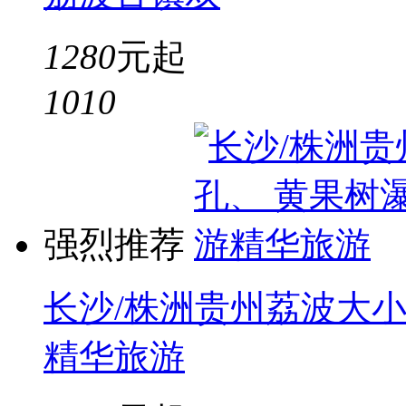
1280
元起
10
10
强烈推荐
长沙/株洲贵州荔波大
精华旅游