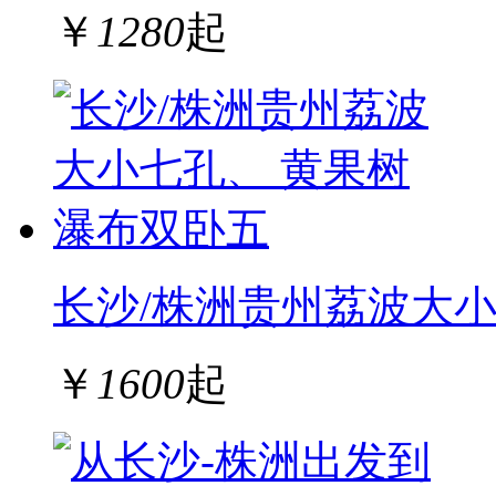
￥
1280
起
长沙/株洲贵州荔波大
￥
1600
起