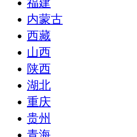
福建
内蒙古
西藏
山西
陕西
湖北
重庆
贵州
青海