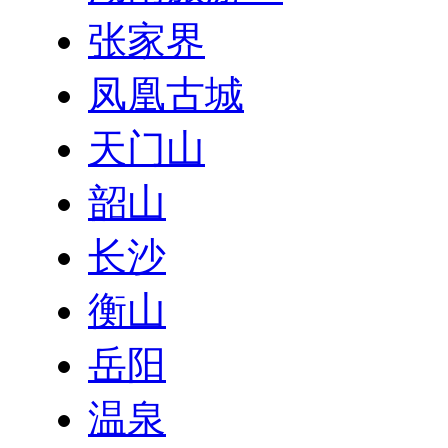
张家界
凤凰古城
天门山
韶山
长沙
衡山
岳阳
温泉