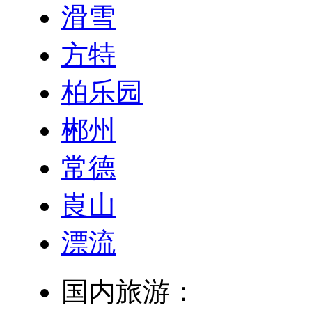
滑雪
方特
柏乐园
郴州
常德
崀山
漂流
国内旅游：