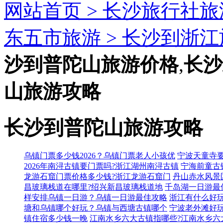
网站首页 >
长沙旅行社旅
东五市旅游 >
长沙到浙江
沙到普陀山旅游价格
,
长沙
山旅游攻略
长沙到普陀山旅游攻略
乌镇门票多少钱2026？乌镇门票老人小孩优
宁波天童寺要
2026年南浔古镇要门票吗?浙江湖州南浔古镇
宁海前童古
龙游石窟门票价格多少钱?浙江龙游石窟门
丹山赤水风景
昌玻璃栈道在哪里?绍兴新昌玻璃栈道地
千岛湖一日游最
样安排乌镇一日游？乌镇一日游最佳攻略
浙江有什么好
塘和乌镇哪个好玩？乌镇与西塘古镇哪个
宁波老外滩好
镇住宿多少钱一晚
江南水乡六大古镇指哪些?江南水乡六