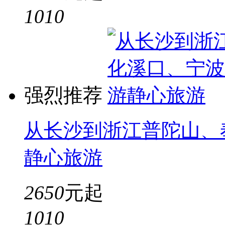
10
10
强烈推荐
从长沙到浙江普陀山、
静心旅游
2650
元起
10
10