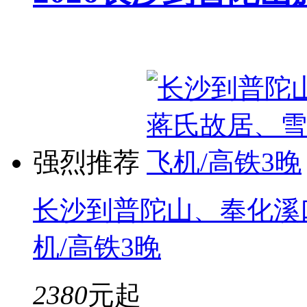
强烈推荐
长沙到普陀山、奉化溪
机/高铁3晚
2380
元起