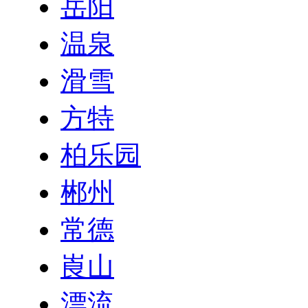
岳阳
温泉
滑雪
方特
柏乐园
郴州
常德
崀山
漂流