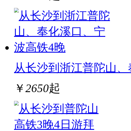
从长沙到浙江普陀山、
￥
2650
起