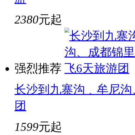
2380
元起
强烈推荐
长沙到九寨沟﹑牟尼沟
团
1599
元起