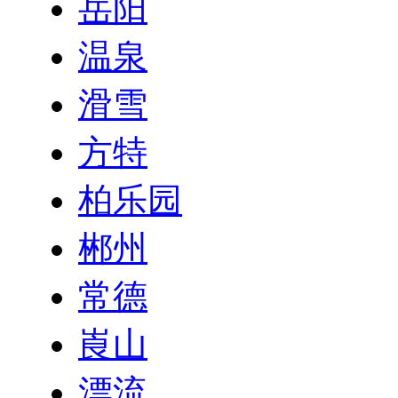
岳阳
温泉
滑雪
方特
柏乐园
郴州
常德
崀山
漂流