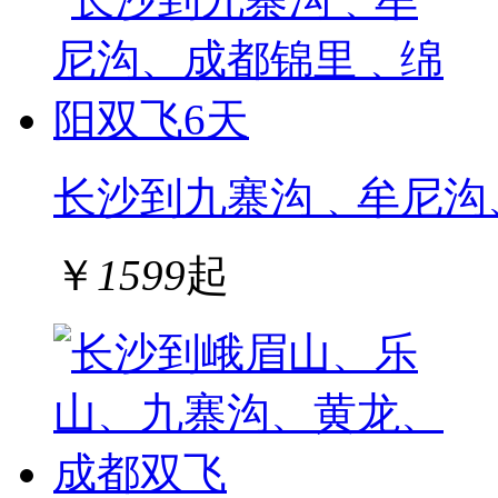
长沙到九寨沟﹑牟尼沟
￥
1599
起