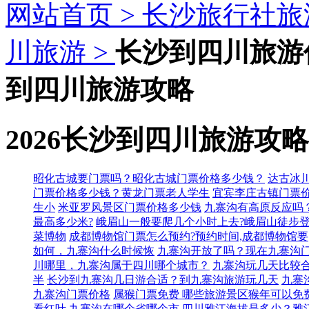
网站首页 >
长沙旅行社旅
川旅游 >
长沙到四川旅游
到四川旅游攻略
2026长沙到四川旅游攻略
昭化古城要门票吗？昭化古城门票价格多少钱？
达古冰
门票价格多少钱？黄龙门票老人学生
宜宾李庄古镇门票
生小
米亚罗风景区门票价格多少钱
九寨沟有高原反应吗
最高多少米?
峨眉山一般要爬几个小时上去?峨眉山徒步
菜博物
成都博物馆门票怎么预约?预约时间,成都博物馆要
如何，九寨沟什么时候恢
九寨沟开放了吗？现在九寨沟
川哪里，九寨沟属于四川哪个城市？
九寨沟玩几天比较
半
长沙到九寨沟几日游合适？到九寨沟旅游玩几天
九寨
九寨沟门票价格
属猴门票免费 哪些旅游景区猴年可以免
看红叶
九寨沟在哪个省哪个市
四川雅江海拔是多少？雅