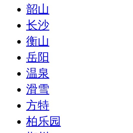
韶山
长沙
衡山
岳阳
温泉
滑雪
方特
柏乐园