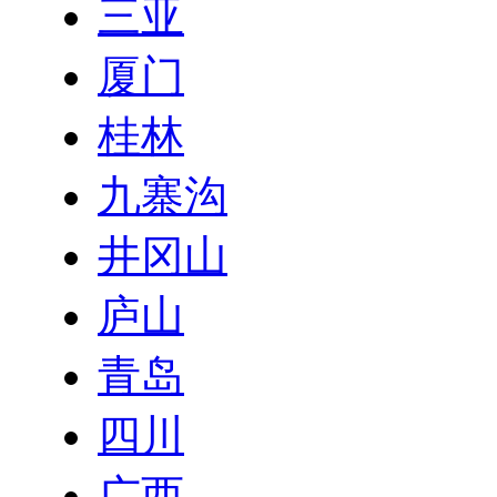
三亚
厦门
桂林
九寨沟
井冈山
庐山
青岛
四川
广西