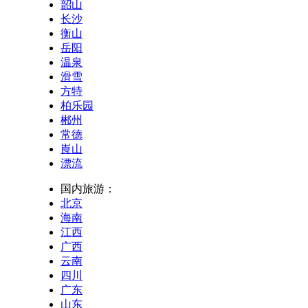
韶山
长沙
衡山
岳阳
温泉
滑雪
方特
柏乐园
郴州
常德
崀山
漂流
国内旅游：
北京
海南
江西
广西
云南
四川
广东
山东