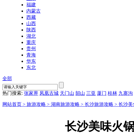
福建
内蒙古
西藏
山西
陕西
湖北
重庆
贵州
青海
华东
东北
全部
热门搜索:
张家界
凤凰古城
天门山
韶山
三亚
厦门
桂林
九寨沟
网站首页 >
旅游攻略 >
湖南旅游攻略 >
长沙旅游攻略 >
长沙美
长沙美味火