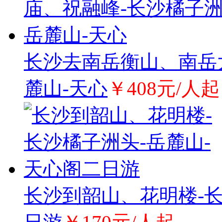
长沙去南岳衡山、南岳
麓山-天心
￥408元/人起
长沙到韶山、花明楼-长