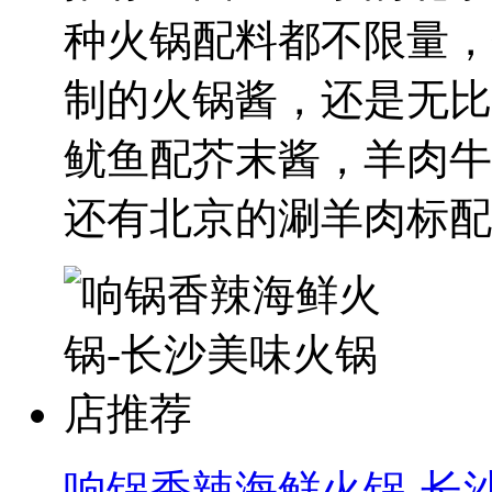
种火锅配料都不限量，
制的火锅酱，还是无比
鱿鱼配芥末酱，羊肉牛
还有北京的涮羊肉标配..
响锅香辣海鲜火锅-长