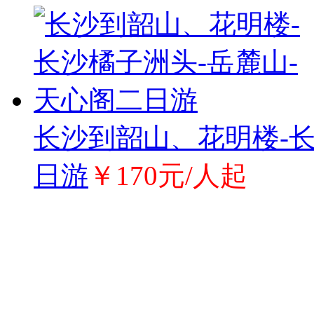
长沙到韶山、花明楼-长
日游
￥170元/人起