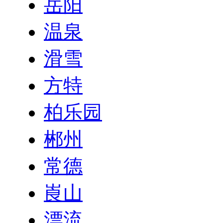
岳阳
温泉
滑雪
方特
柏乐园
郴州
常德
崀山
漂流