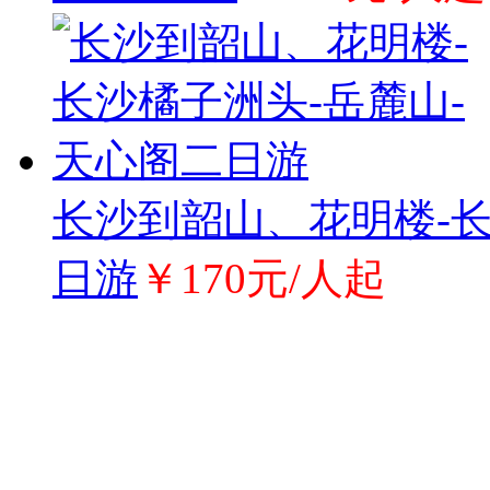
长沙到韶山、花明楼-长
日游
￥170元/人起