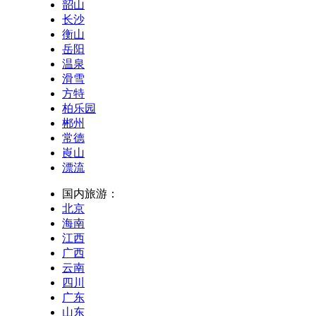
韶山
长沙
衡山
岳阳
温泉
滑雪
方特
柏乐园
郴州
常德
崀山
漂流
国内旅游：
北京
海南
江西
广西
云南
四川
广东
山东