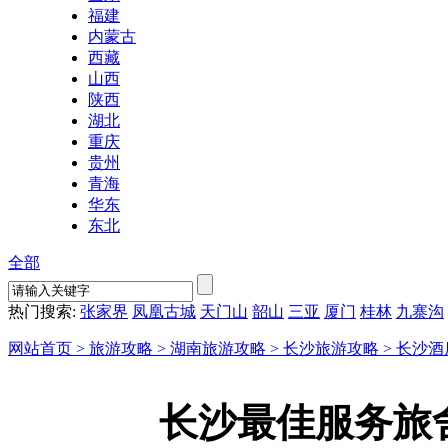
福建
内蒙古
西藏
山西
陕西
湖北
重庆
贵州
青海
华东
东北
全部
热门搜索:
张家界
凤凰古城
天门山
韶山
三亚
厦门
桂林
九寨沟
网站首页 >
旅游攻略 >
湖南旅游攻略 >
长沙旅游攻略 >
长沙酒
长沙最佳服务旅