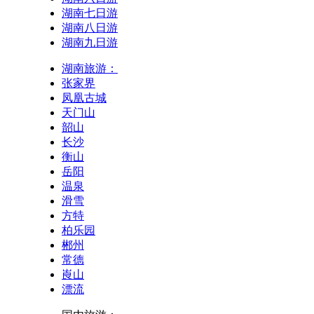
湖南七日游
湖南八日游
湖南九日游
湖南旅游：
张家界
凤凰古城
天门山
韶山
长沙
衡山
岳阳
温泉
滑雪
方特
柏乐园
郴州
常德
崀山
漂流