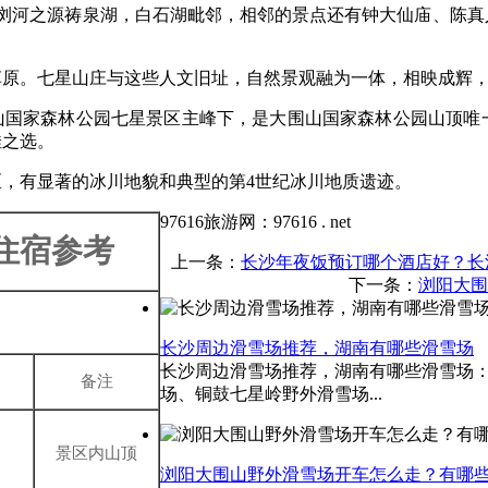
，与浏河之源祷泉湖，白石湖毗邻，相邻的景点还有钟大仙庙、陈
草原。七星山庄与这些人文旧址，自然景观融为一体，相映成辉
围山国家森林公园七星景区主峰下，是大围山国家森林公园山顶唯
佳之选。
，有显著的冰川地貌和典型的第4世纪冰川地质遗迹。
97616旅游网：97616 . net
住宿参考
上一条：
长沙年夜饭预订哪个酒店好？长
下一条：
浏阳大围
长沙周边滑雪场推荐，湖南有哪些滑雪场
长沙周边滑雪场推荐，湖南有哪些滑雪场
备注
场、铜鼓七星岭野外滑雪场...
景区内山顶
浏阳大围山野外滑雪场开车怎么走？有哪