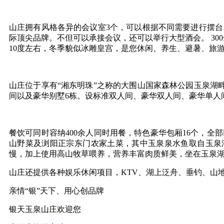
山庄拥有风格各异的会议室3个，可以根据不同需要进行摆台
际顶尖品牌。不但可以承接会议，还可以举行大型酒会。 3
10度左右，冬季貌似冰雕皇宫，是您休闲、养生、避暑、旅
山庄位于享有“湘东明珠”之称的大围山国家森林公园玉泉湖
间以及豪华别墅6栋。设标准双人间、豪华双人间、豪华单人
餐饮可同时容纳400余人同时用餐，特色豪华包厢16个，
山野菜及浏阳正宗东门农家土菜，其中玉泉泉水鱼取自玉泉
慢，加上使用高山牧草喂养，营养丰富肉质鲜美，坐在玉泉
山庄还提供各种娱乐休闲项目，KTV、湖上泛舟、垂钓、山
亲情“银”天下、用心创品牌
银天玉泉山庄欢迎您