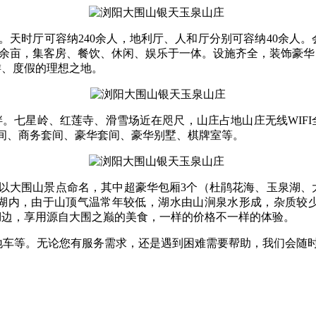
。天时厅可容纳240余人，地利厅、人和厅分别可容纳40余人
00余亩，集客房、餐饮、休闲、娱乐于一体。设施齐全，装饰豪华
游、度假的理想之地。
畔。七星岭、红莲寺、滑雪场近在咫尺，山庄占地山庄无线WIFI
间、商务套间、豪华套间、豪华别墅、棋牌室等。
全部以大围山景点命名，其中超豪华包厢3个（杜鹃花海、玉泉湖
湖内，由于山顶气温常年较低，湖水由山涧泉水形成，杂质较
湖边，享用源自大围之巅的美食，一样的价格不一样的体验。
地车等。无论您有服务需求，还是遇到困难需要帮助，我们会随