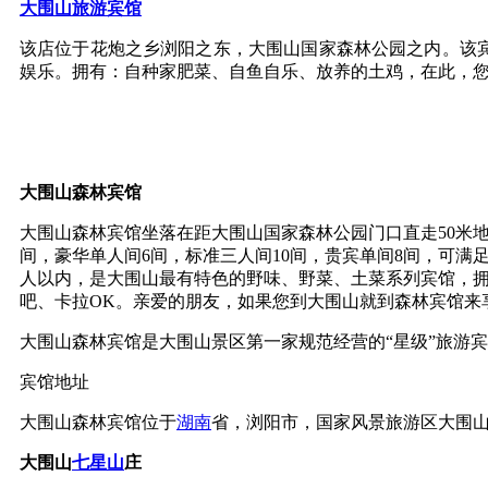
大围山旅游宾馆
该店位于花炮之乡浏阳之东，大围山国家森林公园之内。该宾
娱乐。拥有：自种家肥菜、自鱼自乐、放养的土鸡，在此，
大围山森林宾馆
大围山森林宾馆坐落在距大围山国家森林公园门口直走50米
间，豪华单人间6间，标准三人间10间，贵宾单间8间，可满足
人以内，是大围山最有特色的野味、野菜、土菜系列宾馆，拥
吧、卡拉OK。亲爱的朋友，如果您到大围山就到森林宾馆来
大围山森林宾馆是大围山景区第一家规范经营的“星级”旅游宾
宾馆地址
大围山森林宾馆位于
湖南
省，浏阳市，国家风景旅游区大围山
大围山
七星山
庄