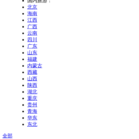
国内旅游：
北京
海南
江西
广西
云南
四川
广东
山东
福建
内蒙古
西藏
山西
陕西
湖北
重庆
贵州
青海
华东
东北
全部