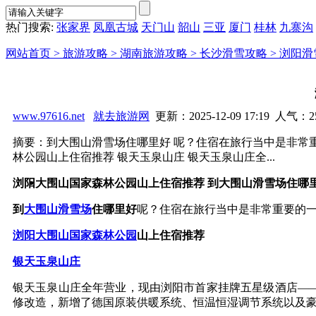
热门搜索:
张家界
凤凰古城
天门山
韶山
三亚
厦门
桂林
九寨沟
网站首页 >
旅游攻略 >
湖南旅游攻略 >
长沙滑雪攻略 >
浏阳滑
www.97616.net
就去旅游网
更新：2025-12-09 17:19 人气：
2
摘要：到大围山滑雪场住哪里好 呢？住宿在旅行当中是非常
林公园山上住宿推荐 银天玉泉山庄 银天玉泉山庄全...
浏阳大围山国家森林公园山上住宿推荐 到大围山滑雪场住哪
到
大围山滑雪场
住哪里好
呢？住宿在旅行当中是非常重要的
浏阳
大围山国家森林公园
山上住宿推荐
银天玉泉山庄
银天玉泉山庄全年营业，现由浏阳市首家挂牌五星级酒店——银
修改造，新增了德国原装供暖系统、恒温恒湿调节系统以及