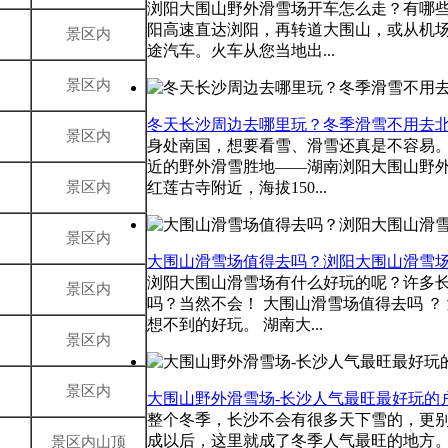
浏阳大围山野外滑雪场开车怎么走？有哪些
阳高速直达浏阳，再转道大围山，或从机
景区内
途汽车。火车从您当地出...
景区内
冬天长沙周边去哪里玩？冬季滑雪不用去
景区内
身处南国，想要看雪、滑雪还真是不容易
近的野外滑雪胜地――湖南浏阳大围山野
景区内
红莲古寺附近，海拔150...
景区内
大围山滑雪场值得去吗？浏阳大围山滑雪
浏阳大围山滑雪场有什么好玩的呢？许多
景区内
吗？当然不会！ 大围山滑雪场值得去吗 ？
想不到的好玩。 湖南大...
景区内
景区内
大围山野外滑雪场-长沙人气最旺最好玩的
整个冬季，长沙不会有很多天下雪的，更
成以后，这里就成了冬季人气最旺的地方。
景区内山顶