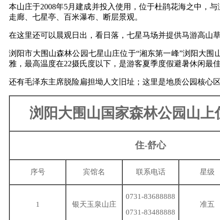
本山庄于2008年5月建成并投入使用，位于杜鹃花海之中
走廊、七星亭、百米瀑布、断层景观。
在这里还可以晨观日出，看日落，七星马场并提供马游高山
浏阳市大围山森林公园七星山庄位于“湘东第一峰”浏阳大
雅，最高温度在22摄氏度以下，是游客夏季度假避暑休闲最
还有毛泽东主席脱险扁担坳人文旧址；这里是地质公园核心区
浏阳大围山国家森林公园山上
住-舒心
序号
宾馆名
联系电话
星级
0731-83688888
1
银天玉泉山庄
准五
0731-83488888