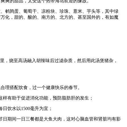
、爽爽的甜品，太受这个热带海岛欢迎的缘故。
粒、鹌鹑蛋、葡萄干、凉粉块、珍珠、薏米、芋头等，其中绿
变万化，甜的、酸的、南方的、北方的、甚至国外的，有如魔
汤里，烧至高汤融入胡辣味后过滤杂质，然后用此汤煲猪杂，
情况合理搭配饮食，过一个健康快乐的春节。
素，这样有助于促进消化功能，预防脂肪肝的发生；
每日饮水以1500毫升为宜；
节日期间一日三餐都是大鱼大肉，这对心脑血管和肾脏均有影