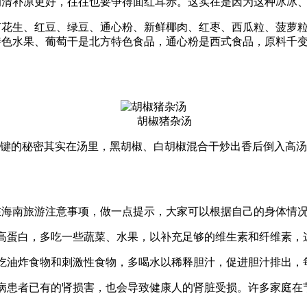
的清补凉更好，往往也要争得面红耳赤。这实在是因为这种冰冰
有花生、红豆、绿豆、通心粉、新鲜椰肉、红枣、西瓜粒、菠萝
特色水果、葡萄干是北方特色食品，通心粉是西式食品，原料千
胡椒猪杂汤
关键的秘密其实在汤里，黑胡椒、白胡椒混合干炒出香后倒入高
在海南旅游注意事项，做一点提示，大家可以根据自己的身体
、高蛋白，多吃一些蔬菜、水果，以补充足够的维生素和纤维
要吃油炸食物和刺激性食物，多喝水以稀释胆汁，促进胆汁排出，
病患者已有的肾损害，也会导致健康人的肾脏受损。许多家庭在