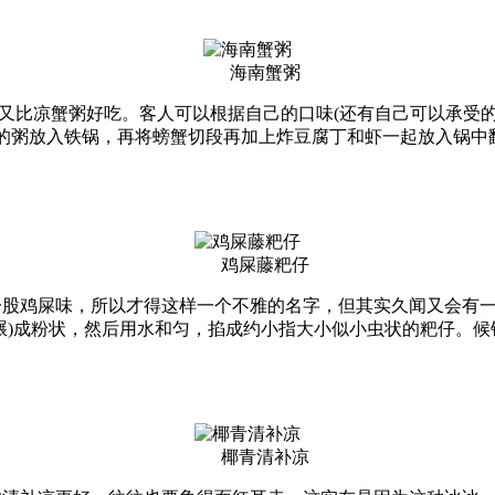
海南蟹粥
粥又比凉蟹粥好吃。客人可以根据自己的口味(还有自己可以承受的
的粥放入铁锅，再将螃蟹切段再加上炸豆腐丁和虾一起放入锅中
鸡屎藤粑仔
股鸡屎味，所以才得这样一个不雅的名字，但其实久闻又会有一
碾)成粉状，然后用水和匀，掐成约小指大小似小虫状的粑仔。
椰青清补凉