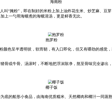
海南粉
南人叫“腌粉”，即在制好的米粉上加上油炸花生米、炒芝麻、豆
再加上一勺用海螺煮的海螺清汤，更是鲜香无比。
抱罗粉
抱罗粉颜色呈半透明状，软而韧，有入口即化，但又有嚼劲的感觉
着猪骨或牛骨。汤滚时，不断地把浮沫除净，熬至骨味完全渗出
椰子饭
肉为底的船形小食品，由海南优质糯米、天然椰肉和椰汁一同蒸