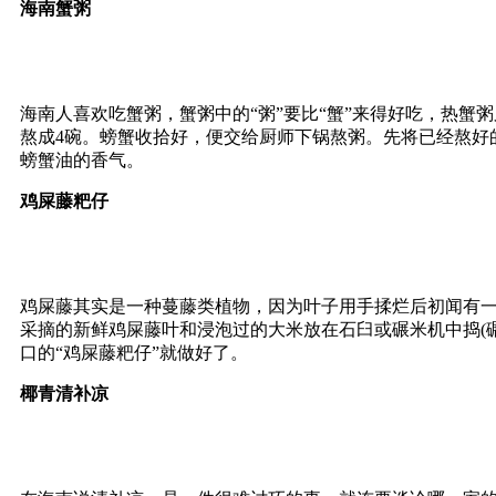
海南蟹粥
海南人喜欢吃蟹粥，蟹粥中的“粥”要比“蟹”来得好吃，热蟹
熬成4碗。螃蟹收拾好，便交给厨师下锅熬粥。先将已经熬好
螃蟹油的香气。
鸡屎藤粑仔
鸡屎藤其实是一种蔓藤类植物，因为叶子用手揉烂后初闻有一
采摘的新鲜鸡屎藤叶和浸泡过的大米放在石臼或碾米机中捣(
口的“鸡屎藤粑仔”就做好了。
椰青清补凉