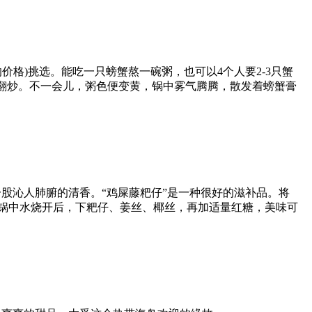
价格)挑选。能吃一只螃蟹熬一碗粥，也可以4个人要2-3只蟹
翻炒。不一会儿，粥色便变黄，锅中雾气腾腾，散发着螃蟹膏
股沁人肺腑的清香。“鸡屎藤粑仔”是一种很好的滋补品。将
候锅中水烧开后，下粑仔、姜丝、椰丝，再加适量红糖，美味可