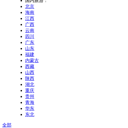
国内旅游：
北京
海南
江西
广西
云南
四川
广东
山东
福建
内蒙古
西藏
山西
陕西
湖北
重庆
贵州
青海
华东
东北
全部