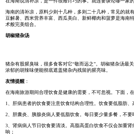
在海南说清补凉，是一件很难讨巧的事。就连要谈论哪一家
海南的清补凉，原料少则十几种，多则二十几种，常见的就
豆解暑、西米营养丰富、西瓜美白、新鲜椰肉和菠萝是海南
术般完美组合。
胡椒猪杂汤
猪杂有股腥臭味，很多食客对它“敬而远之”。胡椒猪杂汤最
浓郁的胡辣味便能彻底遮盖猪杂内残留的腥亮味。
友情提醒
：
在海南旅游期间合理饮食是健康的需要，不可忽视。下面，
1、肝病患者的饮食要注意饮食结构合理性。饮食要低脂肪
2、胆囊炎、胰腺炎病人要低脂饮食。每日要少量多餐，不
3、肾病病人节日饮食要清淡。高脂高蛋白饮食不仅会加重肾
响；