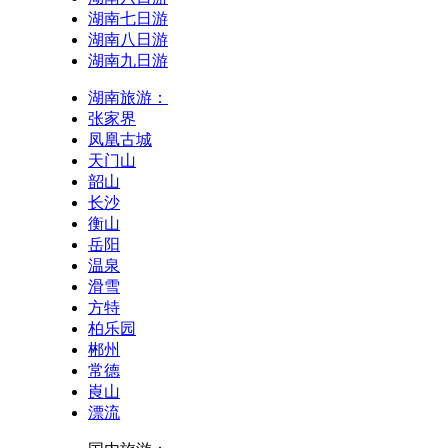
湖南七日游
湖南八日游
湖南九日游
湖南旅游：
张家界
凤凰古城
天门山
韶山
长沙
衡山
岳阳
温泉
滑雪
方特
柏乐园
郴州
常德
崀山
漂流