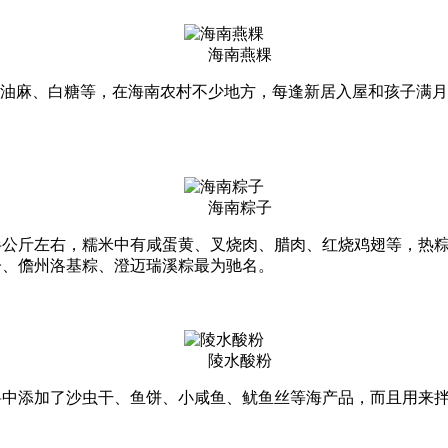
海南燕粿
、油麻、白糖等，在海南农村不少地方，每逢新居入屋和孩子满
海南粽子
半公斤左右，糯米中有咸蛋黄、叉烧肉、腊肉、红烧鸡翅等，热
子、儋州洛基粽、澄迈瑞溪粽最为驰名。
陵水酸粉
料中添加了沙虫干、鱼饼、小咸鱼、鱿鱼丝等海产品，而且用来