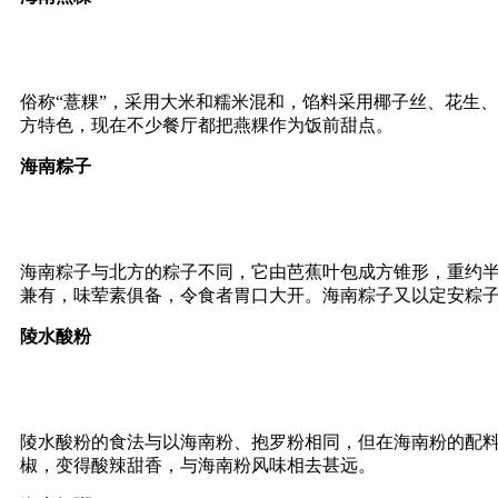
俗称“薏粿”，采用大米和糯米混和，馅料采用椰子丝、花生
方特色，现在不少餐厅都把燕粿作为饭前甜点。
海南粽子
海南粽子与北方的粽子不同，它由芭蕉叶包成方锥形，重约
兼有，味荤素俱备，令食者胃口大开。海南粽子又以定安粽
陵水酸粉
陵水酸粉的食法与以海南粉、抱罗粉相同，但在海南粉的配
椒，变得酸辣甜香，与海南粉风味相去甚远。