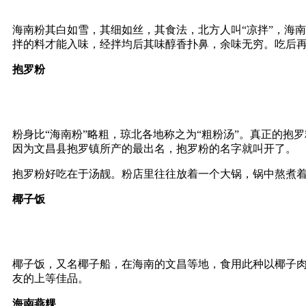
海南粉其白如雪，其细如丝，其食法，北方人叫“凉拌”，海
拌的料才能入味，经拌均后其味醇香扑鼻，余味无穷。吃后
抱罗粉
粉身比“海南粉”略粗，琼北各地称之为“粗粉汤”。真正的
因为文昌县抱罗镇所产的最出名，抱罗粉的名字就叫开了。
抱罗粉好吃在于汤靓。粉店里往往放着一个大锅，锅中熬煮
椰子饭
椰子饭，又名椰子船，在海南的文昌等地，食用此种以椰子
友的上等佳品。
海南燕粿