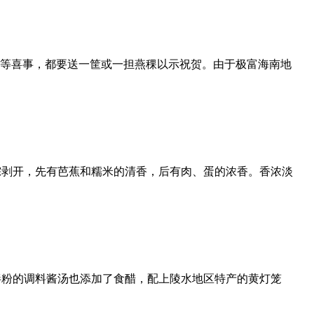
月等喜事，都要送一筐或一担燕稞以示祝贺。由于极富海南地
粽剥开，先有芭蕉和糯米的清香，后有肉、蛋的浓香。香浓淡
拌粉的调料酱汤也添加了食醋，配上陵水地区特产的黄灯笼