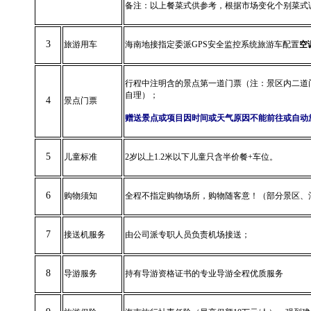
备注：以上餐菜式供参考，根据市场变化个别菜式
3
旅游用车
海南地接指定委派
GPS安全监控系统旅游车配置
空
行程中注明含的景点第一道门票
（注：景区内二道
自理）；
4
景点门票
赠送景点或项目因时间或天气原因不能前往或自动放
5
儿童标准
2岁以上1.2米以下儿童
只含半价餐+车位。
6
购物须知
全程不指定购物场所，购物随客意！（部分景区、
7
接送机服务
由公司派专职人员负责机场接送；
8
导游服务
持有导游资格证书的专业导游全程优质服务