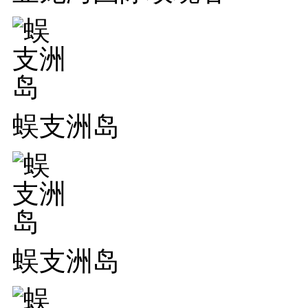
蜈支洲岛
蜈支洲岛