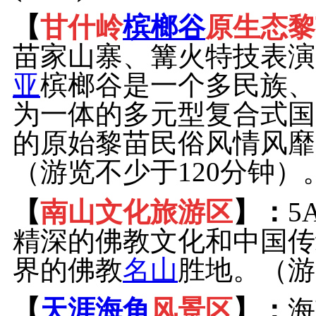
【
甘什岭
槟榔谷
原生态黎
苗家山寨、篝火特技表演
亚
槟榔谷是一个多民族、
为一体的多元型复合式国
的原始黎苗民俗风情风靡
（游览不少于120分钟）
【
南山文化旅游区
】
：
5
精深的佛教文化和中国传
界的佛教
名山
胜地。
（游
【
天涯海角
风景区
】：
海