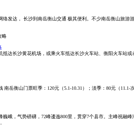
络发达， 长沙到南岳衡山交通 极其便利。不少南岳衡山旅游游
略
机抵达长沙黄花机场，或乘火车抵达长沙火车站、衡阳火车站或
票旺季：120元（5.1-10.31）；淡季：80元（11.1-次年4.
巍峨，气势磅礴，72峰逶迤800里，贯穿7个县市。主峰祝融峰
.