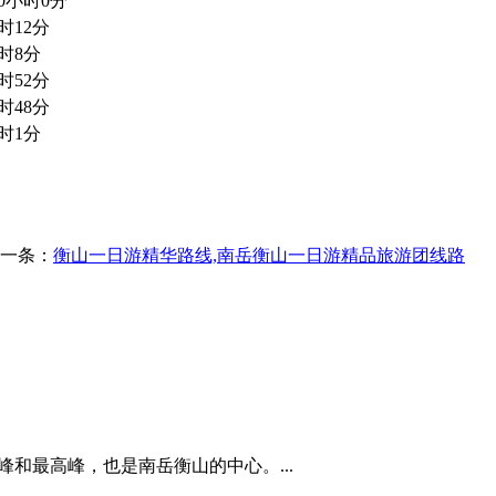
0小时0分
时12分
时8分
时52分
时48分
时1分
一条：
衡山一日游精华路线,南岳衡山一日游精品旅游团线路
峰和最高峰，也是南岳衡山的中心。...