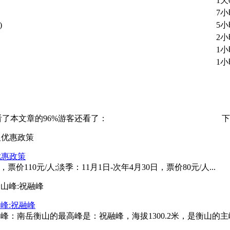
1天
7小
)
5小
2小
1小
1小
看了本文章的96%游客还看了：
下
优惠政策
价110元/人;淡季：11月1日-次年4月30日，票价80元/人...
峰:祝融峰
：南岳衡山的最高峰是：祝融峰，海拔1300.2米，是衡山的主