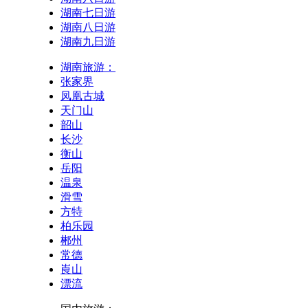
湖南七日游
湖南八日游
湖南九日游
湖南旅游：
张家界
凤凰古城
天门山
韶山
长沙
衡山
岳阳
温泉
滑雪
方特
柏乐园
郴州
常德
崀山
漂流