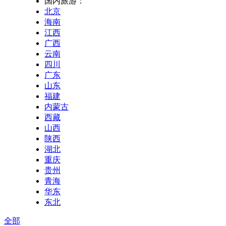
国内旅游：
北京
海南
江西
广西
云南
四川
广东
山东
福建
内蒙古
西藏
山西
陕西
湖北
重庆
贵州
青海
华东
东北
全部