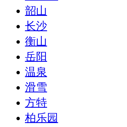
韶山
长沙
衡山
岳阳
温泉
滑雪
方特
柏乐园