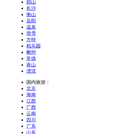
韶山
长沙
衡山
岳阳
温泉
滑雪
方特
柏乐园
郴州
常德
崀山
漂流
国内旅游：
北京
海南
江西
广西
云南
四川
广东
山东