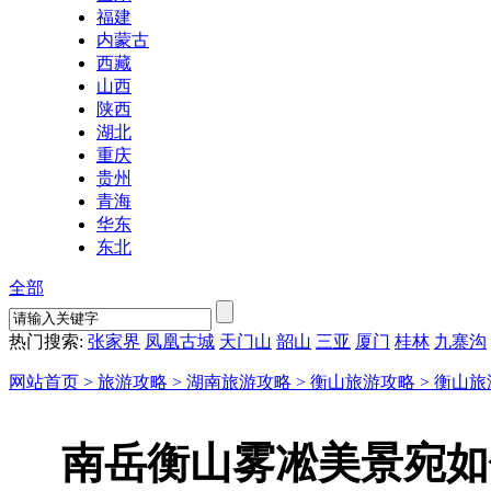
福建
内蒙古
西藏
山西
陕西
湖北
重庆
贵州
青海
华东
东北
全部
热门搜索:
张家界
凤凰古城
天门山
韶山
三亚
厦门
桂林
九寨沟
网站首页 >
旅游攻略 >
湖南旅游攻略 >
衡山旅游攻略 >
衡山旅
南岳衡山雾凇美景宛如