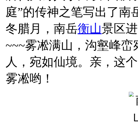
庭”的传神之笔写出了南
冬腊月，南岳
衡山
景区进
~~~雾凇满山，沟壑峰
人，宛如仙境。亲，这个
雾凇哟！