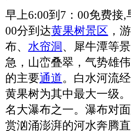
早上6:00到7：00免费接
00分到达
黄果树景区
，游
布、
水帘洞
、犀牛潭等景
急，山峦叠翠，气势雄伟
的主要
通道
。白水河流经
黄果树为其中最大一级。
名大瀑布之一。瀑布对面
赏汹涌澎湃的河水奔腾直