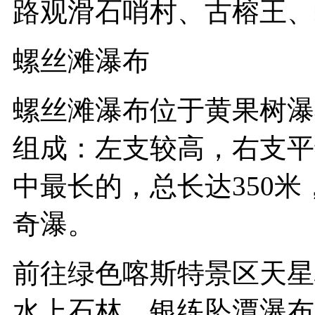
路观滑石哨村、古榕王、
螺丝滩瀑布
螺丝滩瀑布位于黄果树瀑
组成：左支较高，右支平
中最长的，总长达350米
奇瀑。
前往绿色喀斯特景区天星
水上石林、银练坠潭瀑布