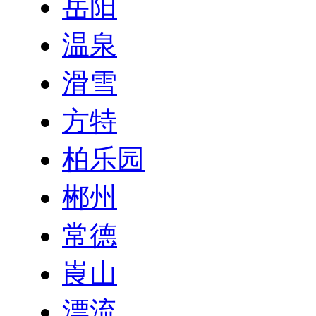
岳阳
温泉
滑雪
方特
柏乐园
郴州
常德
崀山
漂流