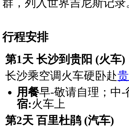
群，列入世界吉尼斯记录
行程安排
第1天
长沙到贵阳 (火车)
长沙乘空调火车硬卧赴
贵
用餐
早-敬请自理；中
宿:
火车上
第2天
百里杜鹃 (汽车)