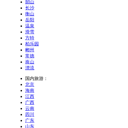
韶山
长沙
衡山
岳阳
温泉
滑雪
方特
柏乐园
郴州
常德
崀山
漂流
国内旅游：
北京
海南
江西
广西
云南
四川
广东
山东