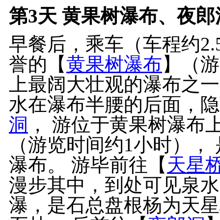
第3天
黄果树瀑布、夜郎洞
早餐后，乘车（车程约2.
誉的【
黄果树瀑布
】（游
上最阔大壮观的瀑布之一
水在瀑布半腰的后面，隐
洞
， 游位于黄果树瀑布
（游览时间约1小时），
瀑布。 游毕前往【
天星
漫步其中，到处可见泉水
瀑，是石总盘根杨为天星