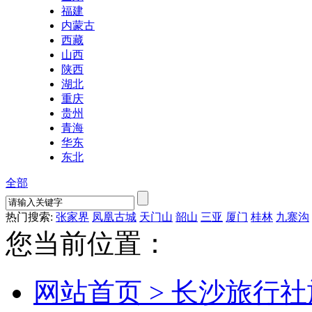
福建
内蒙古
西藏
山西
陕西
湖北
重庆
贵州
青海
华东
东北
全部
热门搜索:
张家界
凤凰古城
天门山
韶山
三亚
厦门
桂林
九寨沟
您当前位置：
网站首页 >
长沙旅行社