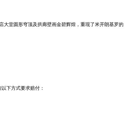
店大堂圆形穹顶及拱廊壁画金碧辉煌，重现了米开朗基罗的
。
按以下方式要求赔付：