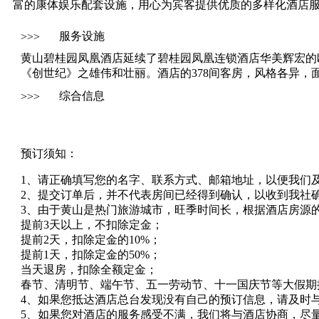
富的康体娱乐配套设施，用心为宾客提供优质的多样化酒店
服务设施
>>>
黄山碧桂园凤凰酒店延续了碧桂园凤凰连锁酒店华美辉宏的
《创世纪》之雄伟和壮丽。酒店的378间客房，风格各异，
综合信息
>>>
预订须知：
1、请正确填写您的名字、联系方式、邮箱地址，以便我们
2、提交订单后，并不代表房间已经得到确认，以收到我社
3、由于黄山是热门旅游城市，旺季时间长，根据酒店房源
提前3天以上，不扣除定金；
提前2天，扣除定金的10%；
提前1天，扣除定金的50%；
当天退房，扣除全额定金；
春节、清明节、端午节、五一劳动节、十一国庆节等大假期
4、如果您抵达酒店总台发现没有自己的预订信息，请及时
5、如果您对酒店的服务感受不满，我们将与酒店协商，尽