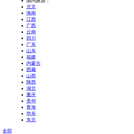
国内旅游：
北京
海南
江西
广西
云南
四川
广东
山东
福建
内蒙古
西藏
山西
陕西
湖北
重庆
贵州
青海
华东
东北
全部