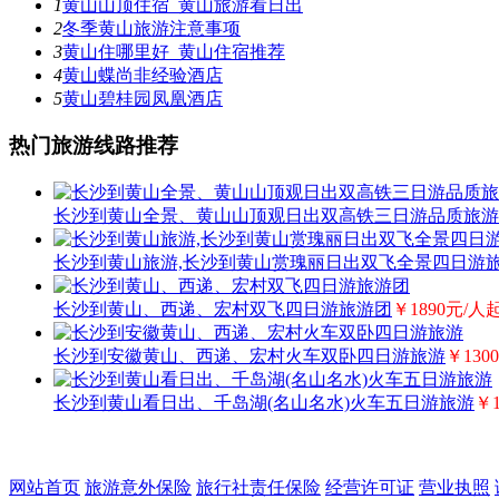
1
黄山山顶住宿_黄山旅游看日出
2
冬季黄山旅游注意事项
3
黄山住哪里好_黄山住宿推荐
4
黄山蝶尚非经验酒店
5
黄山碧桂园凤凰酒店
热门旅游线路推荐
长沙到黄山全景、黄山山顶观日出双高铁三日游品质旅游
长沙到黄山旅游,长沙到黄山赏瑰丽日出双飞全景四日游
长沙到黄山、西递、宏村双飞四日游旅游团
￥1890元/人
长沙到安徽黄山、西递、宏村火车双卧四日游旅游
￥130
长沙到黄山看日出、千岛湖(名山名水)火车五日游旅游
￥
网站首页
旅游意外保险
旅行社责任保险
经营许可证
营业执照