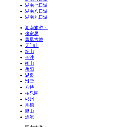
湖南七日游
湖南八日游
湖南九日游
湖南旅游：
张家界
凤凰古城
天门山
韶山
长沙
衡山
岳阳
温泉
滑雪
方特
柏乐园
郴州
常德
崀山
漂流