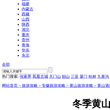
福建
内蒙古
西藏
山西
陕西
湖北
重庆
贵州
青海
华东
东北
全部
热门搜索:
张家界
凤凰古城
天门山
韶山
三亚
厦门
桂林
九寨沟
网站首页 >
旅游攻略 >
安徽旅游攻略 >
黄山旅游攻略 >
黄山酒
冬季黄