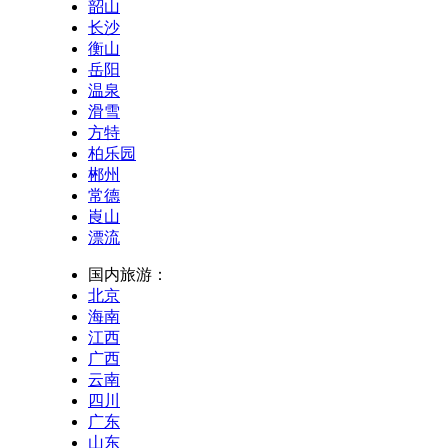
韶山
长沙
衡山
岳阳
温泉
滑雪
方特
柏乐园
郴州
常德
崀山
漂流
国内旅游：
北京
海南
江西
广西
云南
四川
广东
山东