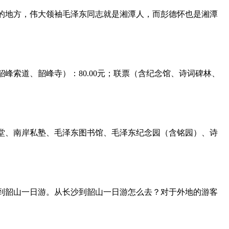
的地方，伟大领袖毛泽东同志就是湘潭人，而彭德怀也是湘潭
林、韶峰索道、韶峰寺）：80.00元；联票（含纪念馆、诗词碑林、
堂、南岸私塾、毛泽东图书馆、毛泽东纪念园（含铭园）、诗
到韶山一日游。从长沙到韶山一日游怎么去？对于外地的游客