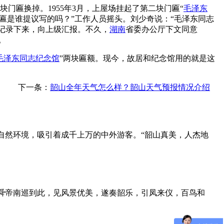
门匾换掉。1955年3月，上屋场挂起了第二块门匾“
毛泽东
门匾是谁提议写的吗？”工作人员摇头。刘少奇说：“毛泽东同志
意思记录下来，向上级汇报。不久，
湖南
省委办公厅下文同意
匾额。
毛泽东同志纪念馆
”两块匾额。现今，故居和纪念馆用的就是这
下一条：
韶山全年天气怎么样？韶山天气预报情况介绍
自然环境，吸引着成千上万的中外游客。“韶山真美，人杰地
传舜帝南巡到此，见风景优美，遂奏韶乐，引凤来仪，百鸟和