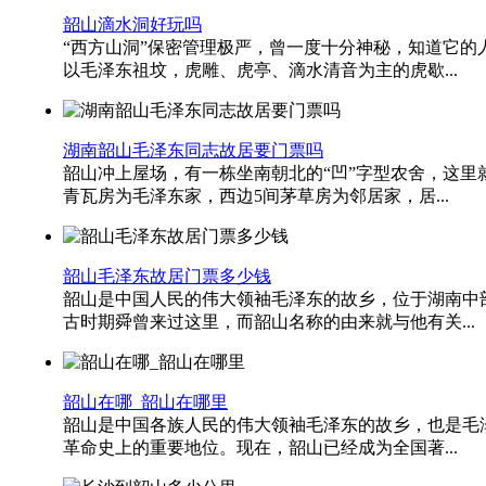
韶山滴水洞好玩吗
“西方山洞”保密管理极严，曾一度十分神秘，知道它的
以毛泽东祖坟，虎雕、虎亭、滴水清音为主的虎歇...
湖南韶山毛泽东同志故居要门票吗
韶山冲上屋场，有一栋坐南朝北的“凹”字型农舍，这里
青瓦房为毛泽东家，西边5间茅草房为邻居家，居...
韶山毛泽东故居门票多少钱
韶山是中国人民的伟大领袖毛泽东的故乡，位于湖南中部
古时期舜曾来过这里，而韶山名称的由来就与他有关...
韶山在哪_韶山在哪里
韶山是中国各族人民的伟大领袖毛泽东的故乡，也是毛
革命史上的重要地位。现在，韶山已经成为全国著...