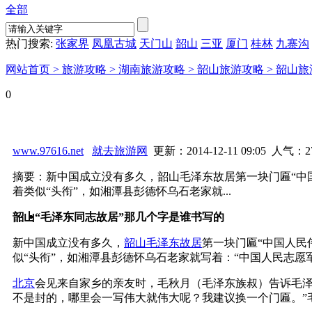
全部
热门搜索:
张家界
凤凰古城
天门山
韶山
三亚
厦门
桂林
九寨沟
网站首页 >
旅游攻略 >
湖南旅游攻略 >
韶山旅游攻略 >
韶山旅
0
www.97616.net
就去旅游网
更新：2014-12-11 09:05 人气：
2
摘要：新中国成立没有多久，韶山毛泽东故居第一块门匾“中国
着类似“头衔”，如湘潭县彭德怀乌石老家就...
韶山“毛泽东同志故居”那几个字是谁书写的
新中国成立没有多久，
韶山
毛泽东故居
第一块门匾“中国人民
似“头衔”，如湘潭县彭德怀乌石老家就写着：“中国人民志愿
北京
会见来自家乡的亲友时，毛秋月（毛泽东族叔）告诉毛泽
不是封的，哪里会一写伟大就伟大呢？我建议换一个门匾