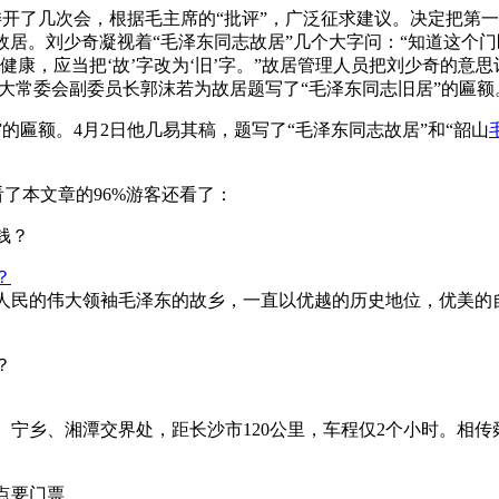
了几次会，根据毛主席的“批评”，广泛征求建议。决定把第一块
东故居。刘少奇凝视着“毛泽东同志故居”几个大字问：“知道这个
体很健康，应当把‘故’字改为‘旧’字。”故居管理人员把刘少奇的
全国人大常委会副委员长郭沫若为故居题写了“毛泽东同志旧居”的
的匾额。4月2日他几易其稿，题写了“毛泽东同志故居”和“韶山
看了本文章的96%游客还看了：
？
人民的伟大领袖毛泽东的故乡，一直以优越的历史地位，优美的
宁乡、湘潭交界处，距长沙市120公里，车程仅2个小时。相