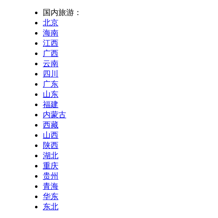
国内旅游：
北京
海南
江西
广西
云南
四川
广东
山东
福建
内蒙古
西藏
山西
陕西
湖北
重庆
贵州
青海
华东
东北