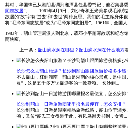
其时，华国锋已从湘阴县调到湘潭县任县委书记，他召集县委开
同志故居
”。 1961年4月9日，刘少奇和王光美参观毛泽
故居的‘故’字有‘过去’和‘去世’两种意思。我们的毛主席身
将“毛泽东同志故居”改为“毛泽东同志旧居”。1961年，
1983年，韶山管理局派人到北京，请邓小平题写故居和纪念馆
两块匾。
上一条：
韶山滴水洞在哪里？韶山滴水洞在什么地方
长沙怎么去韶山旅游？长沙到韶山跟团旅游价格多少钱
不去韶山，枉到湖南，韶山是湖南的核心景点，是中国
灵”，这是五千多万访韶游客的一致赞颂。 长沙到...
长沙到韶山一日游旅游团哪里报名最便宜，怎么安排？
长沙到韶山一日游是湖南精品旅游线路，韶山位于湘乡、
鸣，又传“韶氏三女得道于此，有凤鸟衔天书到，女皆...