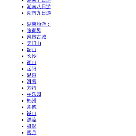
湖南七日游
湖南八日游
湖南九日游
湖南旅游：
张家界
凤凰古城
天门山
韶山
长沙
衡山
岳阳
温泉
滑雪
方特
柏乐园
郴州
常德
崀山
漂流
摄影
蜜月