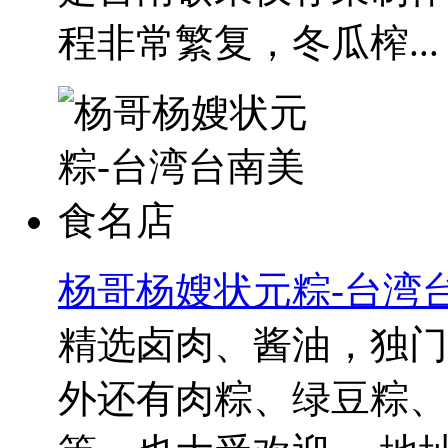
程非常繁复，冬瓜榨...
杨哥杨嫂状元粽-台湾
精选卤肉、酱油，独门
外还有肉粽、绿豆粽、