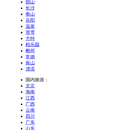
韶山
长沙
衡山
岳阳
温泉
滑雪
方特
柏乐园
郴州
常德
崀山
漂流
国内旅游：
北京
海南
江西
广西
云南
四川
广东
山东