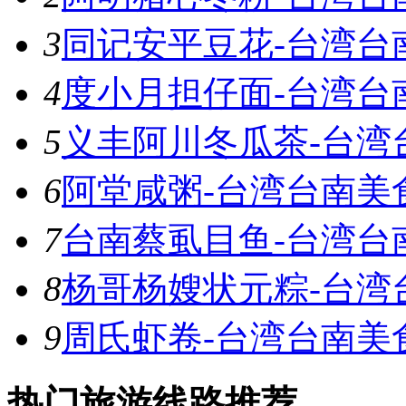
3
同记安平豆花-台湾台
4
度小月担仔面-台湾台
5
义丰阿川冬瓜茶-台湾
6
阿堂咸粥-台湾台南美
7
台南蔡虱目鱼-台湾台
8
杨哥杨嫂状元粽-台湾
9
周氏虾卷-台湾台南美
热门旅游线路推荐