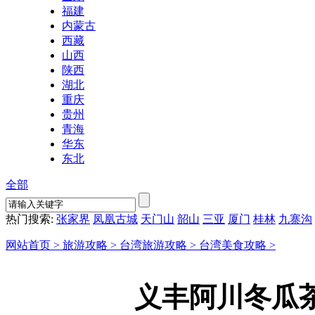
福建
内蒙古
西藏
山西
陕西
湖北
重庆
贵州
青海
华东
东北
全部
热门搜索:
张家界
凤凰古城
天门山
韶山
三亚
厦门
桂林
九寨沟
网站首页 >
旅游攻略 >
台湾旅游攻略 >
台湾美食攻略 >
义丰阿川冬瓜