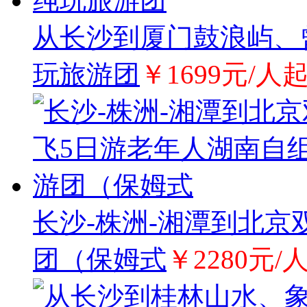
从长沙到厦门鼓浪屿、
玩旅游团
￥1699元/人
长沙-株洲-湘潭到北京
团（保姆式
￥2280元/