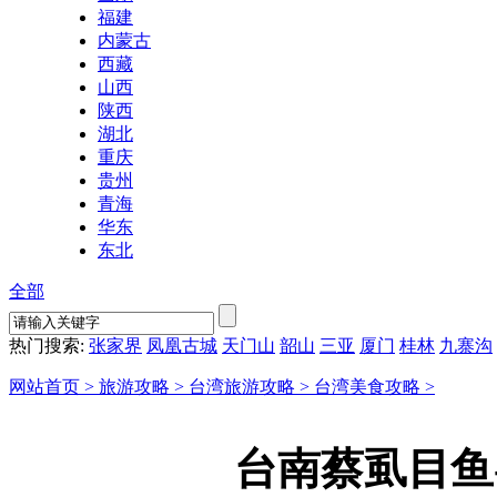
福建
内蒙古
西藏
山西
陕西
湖北
重庆
贵州
青海
华东
东北
全部
热门搜索:
张家界
凤凰古城
天门山
韶山
三亚
厦门
桂林
九寨沟
网站首页 >
旅游攻略 >
台湾旅游攻略 >
台湾美食攻略 >
台南蔡虱目鱼