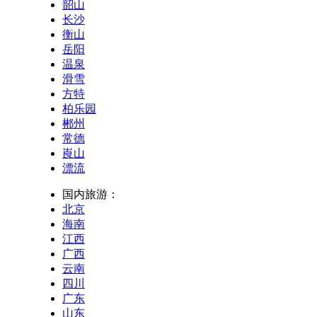
韶山
长沙
衡山
岳阳
温泉
滑雪
方特
柏乐园
郴州
常德
崀山
漂流
国内旅游：
北京
海南
江西
广西
云南
四川
广东
山东