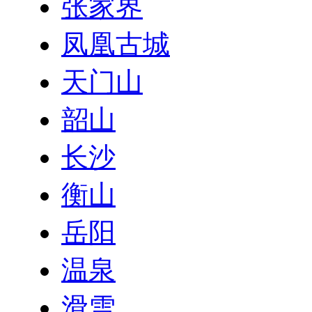
张家界
凤凰古城
天门山
韶山
长沙
衡山
岳阳
温泉
滑雪