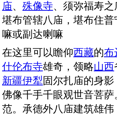
庙
、
殊像寺
、须弥福寿之
堪布管辖八庙，堪布住普
嘛或副达喇嘛
在这里可以瞻仰
西藏
的
布
什伦布寺
雄奇，领略
山西
新疆
伊犁
固尔扎庙的身影
佛像千手千眼观世音菩萨
范。承德外八庙建筑雄伟