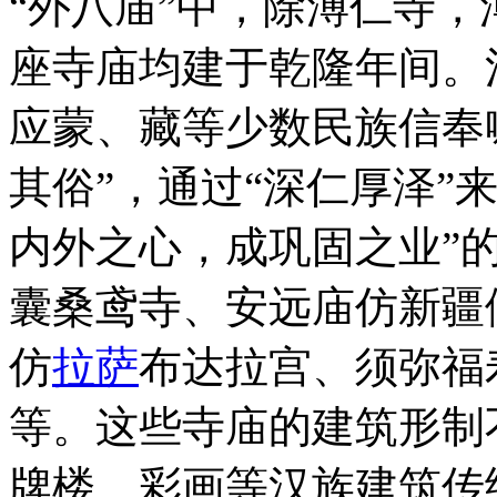
“外八庙”中，除溥仁寺
座寺庙均建于乾隆年间。
应蒙、藏等少数民族信奉
其俗”，通过“深仁厚泽”
内外之心，成巩固之业”
囊桑鸢寺、安远庙仿新疆
仿
拉萨
布达拉宫、须弥福
等。这些寺庙的建筑形制
牌楼、彩画等汉族建筑传