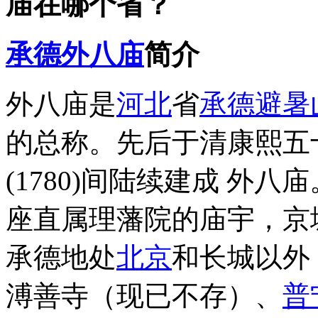
庙在哪个省？
承德
外八庙
简介
外八庙是
河北
省
承德避暑
的总称。先后于清康熙五十
(1780)间陆续建成 外八
座直属理藩院的庙宇，京
承德地处
北京
和长城以外
溥善寺（现已不存）、
普