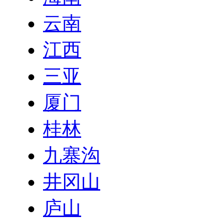
云南
江西
三亚
厦门
桂林
九寨沟
井冈山
庐山