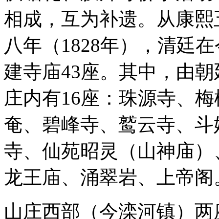
相成，互为补遗。从康熙五
八年（1828年），清廷
建寺庙43座。其中，由朝
庄内有16座：珠源寺、
奄、碧峰寺、鹫云寺、斗
寺、仙苑昭灵（山神庙）
龙王庙、涌翠岩、上帝阁
山庄西部（今滦河镇）两