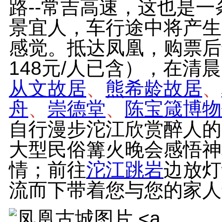
路--常吉高速，这也是
景宜人，车行途中将产生
感觉。抵达凤凰，购票后
148元/人已含），在
从文故居
、
熊希龄故居
、
舟
、
崇德堂
、
陈宝箴博物
自行漫步沱江欣赏醉人的
大型民俗篝火晚会感悟神
情；前往
沱江跳岩
边放灯
流而下带着您与您的家人