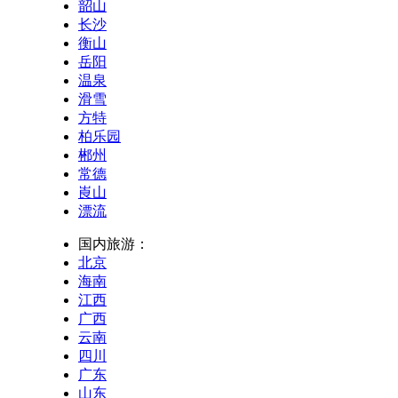
韶山
长沙
衡山
岳阳
温泉
滑雪
方特
柏乐园
郴州
常德
崀山
漂流
国内旅游：
北京
海南
江西
广西
云南
四川
广东
山东