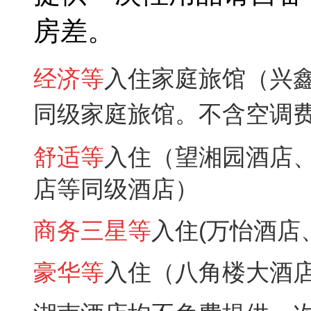
房差。
经济
等
入住家庭旅馆（兴
同级
家庭旅馆
。不含空调
舒适
等
入住（望湘园
酒店
店
等同级酒店）
商务三星
等
入住(万怡
酒店
豪华
等
入住（八角楼
大
酒