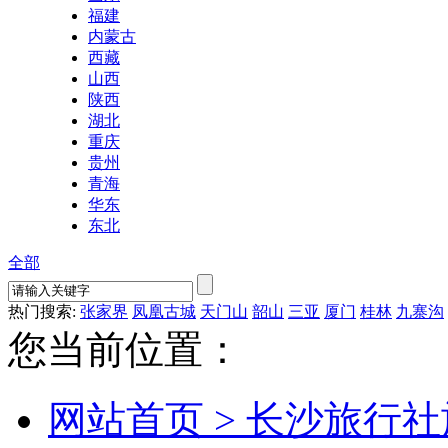
福建
内蒙古
西藏
山西
陕西
湖北
重庆
贵州
青海
华东
东北
全部
热门搜索:
张家界
凤凰古城
天门山
韶山
三亚
厦门
桂林
九寨沟
您当前位置：
网站首页 >
长沙旅行社