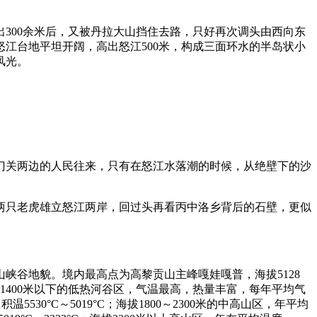
300余米后，又被丹拉大山挡住去路，只好再次调头由西向东
怒江台地平坦开阔，高出怒江500米，构成三面环水的半岛状小
风光。
门关两边的人民往来，只有在怒江水落潮的时候，从绝壁下的沙
两只老虎雄立怒江两岸，回过头再看丙中洛乡背后的石壁，更似
峡谷地貌。境内最高点为高黎贡山主峰嘎娃嘎普，海拔5128
1400米以下的低热河谷区，气温最高，热量丰富，每年平均气
°C，积温5530°C～5019°C；海拔1800～2300米的中高山区，年平均