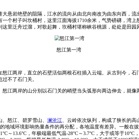
箐大悬岩绝壁的阻隔，江水的流向从由北向南改为由东向西，流出
一个村子叫坎桶村，这里江面海拔1710余米，气势磅礴，湾上
到这里泛舟过溜，对歌起舞，坎桶村堪称峡谷桃源，处处是田园
怒江第一湾
在怒江两岸，直立的石壁活似两根石柱插入云端。从古到今，石
也过不了石门关。
。怒江两岸的山分别以石门关的峭壁当头弧形向两边伸去，就像
山、怒江、碧罗雪山、
澜沧江
、云岭依次纵列，构成了狭长的高山
杂的地域环境影响热量条件的再分配，各地温度有差异。一般在拔
11.1°C～13.6°C，年极端最低气温-28°C～3.7°C，大于或等于10