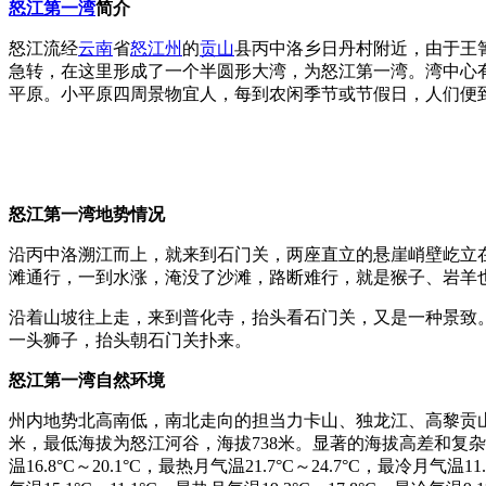
怒江第一湾
简介
怒江流经
云南
省
怒江州
的
贡山
县丙中洛乡日丹村附近，由于王
急转，在这里形成了一个半圆形大湾，为怒江第一湾。湾中心有
平原。小平原四周景物宜人，每到农闲季节或节假日，人们便
怒江第一湾
地势情况
沿丙中洛溯江而上，就来到石门关，两座直立的悬崖峭壁屹立
滩通行，一到水涨，淹没了沙滩，路断难行，就是猴子、岩羊
沿着山坡往上走，来到普化寺，抬头看石门关，又是一种景致
一头狮子，抬头朝石门关扑来。
怒江第一湾
自然环境
州内地势北高南低，南北走向的担当力卡山、独龙江、高黎贡
米，最低海拔为怒江河谷，海拔738米。显著的海拔高差和复
温16.8°C～20.1°C，最热月气温21.7°C～24.7°C，最冷月气温