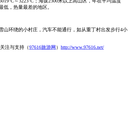
C积温5019°C～3223°C；海拔2300米以上高山区，年在平均温度
为气温最低，热量最差的地区。
座雪山环绕的小村庄，汽车不能通行，如从重丁村出发步行4小
关注与支持（
97616旅游网
）
http://www.97616.net/