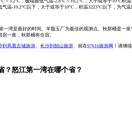
9.1°C～3.2°C，极端最低气温-2.8°C～10.2°C，大于或等于10°
最低气温-10.2°C以下，大于或等于10°C，积温3223°C以下，
怒江第一湾是最好的时间。羊脂玉厂为最佳的观测点。秋那桶是一
留宿一夜，秋那桶有住宿。
沙到凤凰古城旅游
、
长沙到韶山旅游
、就在
97616旅游网
！请继续
省？怒江第一湾在哪个省？