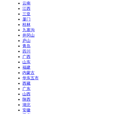
云南
江西
三亚
厦门
桂林
九寨沟
井冈山
庐山
青岛
四川
广西
山东
福建
内蒙古
华东五市
西藏
广东
山西
陕西
湖北
安徽