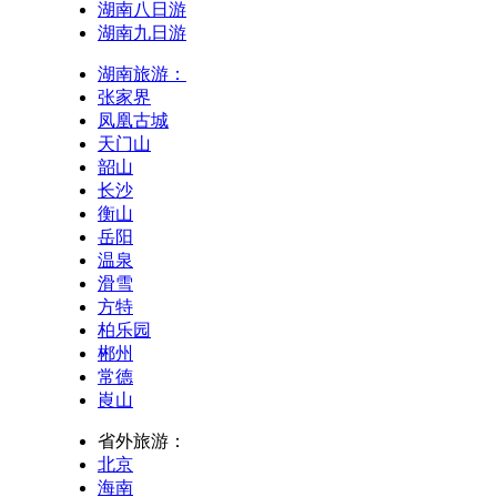
湖南八日游
湖南九日游
湖南旅游：
张家界
凤凰古城
天门山
韶山
长沙
衡山
岳阳
温泉
滑雪
方特
柏乐园
郴州
常德
崀山
省外旅游：
北京
海南