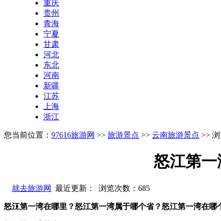
重庆
贵州
青海
宁夏
甘肃
河北
东北
河南
新疆
江苏
上海
浙江
您当前位置：
97616旅游网
>>
旅游景点
>>
云南旅游景点
>> 
怒江第一
就去旅游网
最近更新： 浏览次数：
685
怒江第一湾在哪里？怒江第一湾属于哪个省？怒江第一湾在哪