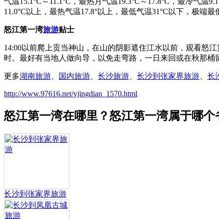
气温15.1°C～11.1°C，最热月气温19.3°C～17.8°C，最冷气温
11.0°C以上，最热气温17.8°以上，最低气温31°C以下，极端
怒江第一湾
旅游
贴士
14:00以前爬上贡当神山，在山的阴影遮住江水以前，观看
时。最好有当地人做向导，以免走弯路，一日来回或在秋那桶
更多
湖南旅游
、
国内旅游
、
长沙旅游
、
长沙到张家界旅游
、
长
http://www.97616.net/vjingdian_1570.html
怒江第一湾在哪里？怒江第一湾属于哪个
长沙到张家界旅游