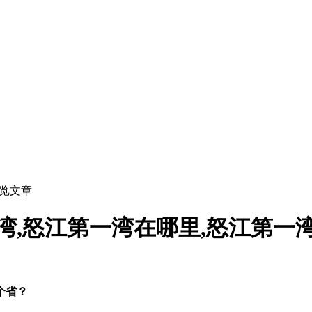
浏览文章
湾,怒江第一湾在哪里,怒江第一
个省？