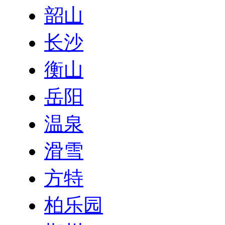
韶山
长沙
衡山
岳阳
温泉
滑雪
方特
柏乐园