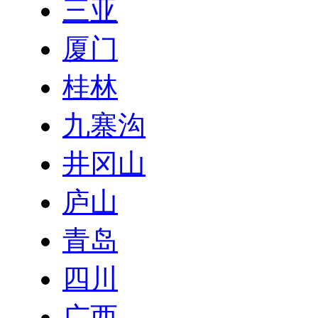
三亚
厦门
桂林
九寨沟
井冈山
庐山
青岛
四川
广西