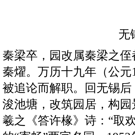
无
秦梁卒，园改属秦梁之侄
秦燿。万历十九年（公元1
被追论而解职。回无锡后
浚池塘，改筑园居，构园
羲之《答许椽》诗：“取