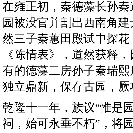
在雍正初，秦德藻长孙秦
园被没官并割出西南角建
然三子秦蕙田殿试中探花
《陈情表》，道然获释，
有的德藻二房孙子秦瑞熙斥
独立鼎新，保存古园，厥
乾隆十一年，族议“惟是
祠，始可永垂不朽”，将园