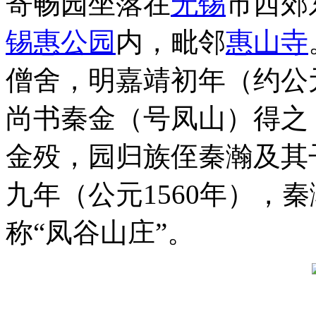
寄畅园坐落在
无锡
市西郊
锡惠公园
内，毗邻
惠山寺
僧舍，明嘉靖初年（约公元
尚书秦金（号凤山）得之
金殁，园归族侄秦瀚及其
九年（公元1560年），
称“凤谷山庄”。