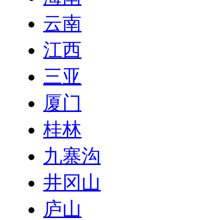
云南
江西
三亚
厦门
桂林
九寨沟
井冈山
庐山