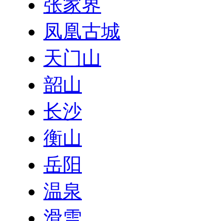
张家界
凤凰古城
天门山
韶山
长沙
衡山
岳阳
温泉
滑雪