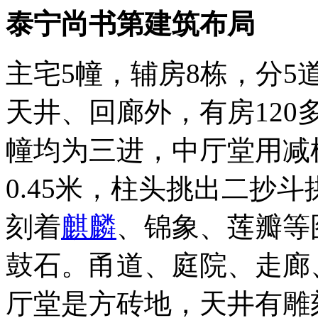
泰宁尚书第
建筑布局
主宅5幢，辅房8栋，分
天井、回廊外，有房12
幢均为三进，中厅堂用减
0.45米，柱头挑出二抄
刻着
麒麟
、锦象、莲瓣等
鼓石。甬道、庭院、走廊
厅堂是方砖地，天井有雕