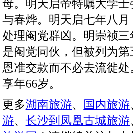
母。明天启帝特嘱大学士
与春烨。明天启七年八月
处理阉党群凶。明崇祯三年
是阉党同伙，但被列为第
恩准交款而不必去流徙处
享年66岁。
更多
湖南旅游
、
国内旅游
游
、
长沙到凤凰古城旅游