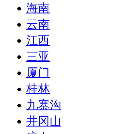
海南
云南
江西
三亚
厦门
桂林
九寨沟
井冈山