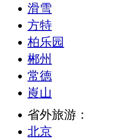
滑雪
方特
柏乐园
郴州
常德
崀山
省外旅游：
北京