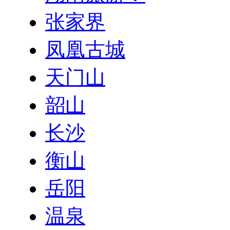
张家界
凤凰古城
天门山
韶山
长沙
衡山
岳阳
温泉