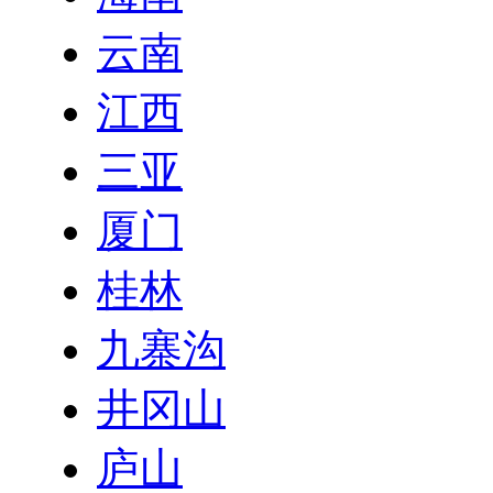
云南
江西
三亚
厦门
桂林
九寨沟
井冈山
庐山