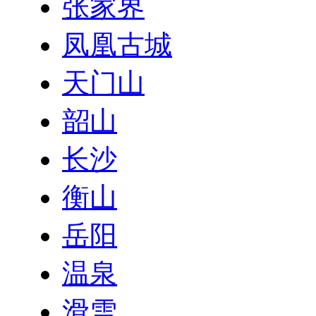
张家界
凤凰古城
天门山
韶山
长沙
衡山
岳阳
温泉
滑雪