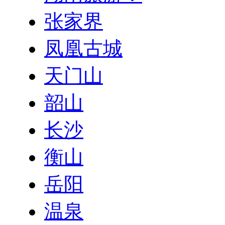
张家界
凤凰古城
天门山
韶山
长沙
衡山
岳阳
温泉