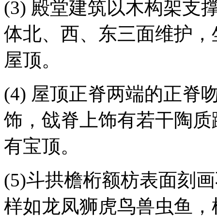
(3) 殿堂建筑以木构架
体北、西、东三面维护，
屋顶。
(4) 屋顶正脊两端的正
饰，戗脊上饰有若干陶质
有宝顶。
(5)斗拱檐桁额枋表面刻
样如龙凤狮虎鸟兽虫鱼，