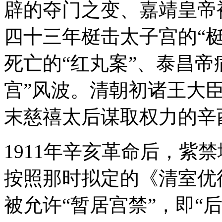
辟的夺门之变、嘉靖皇帝
四十三年梃击太子宫的“
死亡的“红丸案”、泰昌帝
宫”风波。清朝初诸王大
末慈禧太后谋取权力的辛
1911年辛亥革命后，紫
按照那时拟定的《清室优
被允许“暂居宫禁”，即“