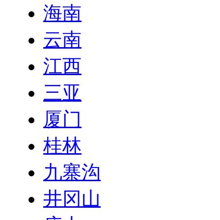
海南
云南
江西
三亚
厦门
桂林
九寨沟
井冈山