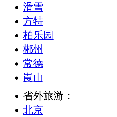
滑雪
方特
柏乐园
郴州
常德
崀山
省外旅游：
北京